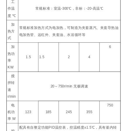
工
作温
常规标准：室温
-300
℃
，非标：
-20-
高温
℃
度
℃
加
常规标准加热方式为电加热，可制造为夹套蒸汽、夹套导热油
热方
电加热管、远红外、夹套油、水浴循环等
式
加
6
热功
1.5
1.5
2
4
率
KW
搅
拌转
20
～
750r/min
无极调速
速
r/min
电
750
机功
123
185
245
355
率
W
配具有自整定功能
PID
温控表，控温精度
±1.5
℃
，具有釜内转