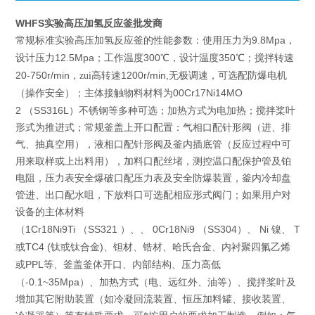
WHFS实验高压加氢反应釜批发商
实验高压加氢反应釜
9.8Mpa
常规标准
的性能参数：使用压力为
，
12.5Mpa
300
350
设计压力
；工作温度
℃，设计温度
℃；搅拌转速
20-750r/min
1200r/min,
，zui高转速
无极调速，可选配防爆电机
00Cr17Ni14MO
（操作安全）；主体接触物料材料为
2
SS316L
（
）不锈钢等多种可选；加热方式为电加热；搅拌桨叶
形式为推进式；常规釜盖上开口配置：气相口配针形阀（进、排
气、抽真空用），液相口配针形阀及釜内插底管（反应过程中可
用来取样或上出料用），加料口配丝堵，测控温口配保护管及铂
电阻，压力表安全爆破口配压力表及安全防爆装置，釜内冷却盘
管进、出口配水咀，下放料口可选配相应形式阀门；如果用户对
设备的主体材料
1Cr18Ni9Ti
SS321
0Cr18Ni9
SS304
Ni
TA2
（
（
）、、
（
）、
镍、
TC4 (
)
或
钛或钛合金
、钽材、锆材、哈氏合金、内衬聚四氟乙烯
PPL
或
等、釜盖釜体开口、内部结构、压力高低
-0.1~35Mpa
（
）、加热方式（电、远红外、油等）、搅拌桨叶及
增加其它附助装置（如冷凝回流装置、恒压加料罐、接收装置、