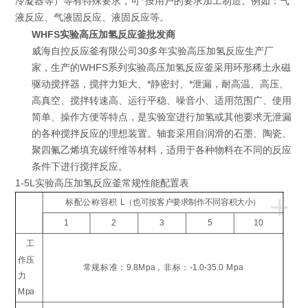
冷凝器等）等有特殊要求，可*按用户的要求加工制造。例如：气
液反应、气液固反应、液固反应等。
WHFS实验高压加氢反应釜批发商
威海自控反应釜有限公司30多年实验高压加氢反应生产厂
家，生产的WHFS系列实验高压加氢反应釜采用环形稀土永磁
驱动搅拌器，搅拌力矩大、*静密封、*泄漏，耐高温、高压、
高真空、搅拌转速高、运行平稳、噪音小、适用范围广、使用
简单、操作方便等特点，是实验室进行加氢或其他要求无泄漏
的各种搅拌反应的理想装置。轴套采用自润滑的石墨、陶瓷、
聚四氟乙烯填充碳纤维等材料，适用于各种物料在不同的反应
条件下进行搅拌反应。
1-5L实验高压加氢反应釜
常规性能配置表
+
标配公称容积
L
（也可按客户要求制作不同容积大小）
1
2
3
5
10
工
作压
常规标准：
9.8Mpa
，非标：
-1.0-35.0 Mpa
力
Mpa