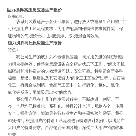
磁力搅拌高压反应釜生产报价
+
应用范围：
该系列装置适合于各企业单位，进行放大或批量生产用釜。
可根据用户工艺流程要求，为用户配套制作特殊要求搅拌桨，保
证物料的气-液分散、固-液悬浮、液-液混合等效果。
磁力搅拌高压反应釜生产报价
特点：
我公司生产的该系列不锈钢反应釜，均采用先进的静密封磁
力耦合搅拌器，使整台反应设备在全密封状态下工作，*解决了机
械密封和填料密封的失效泄漏问题，安全可靠。特别适合于各种
极毒、易燃、易爆以及其它渗透力*的化工工艺生产过程，在石油
化工、有机合成制药、食品等工艺中，进行硫化、氟化、氢化、
氧化等反应，更能显示出它*的优势。
我公司产品在十几年的发展过程中，不断改进、创新。至
今，产品均已标准化、系列化。并且设计合理，规格齐全，使用
安全，操作方便，能满足各行各业生产和科研实验的需要。我公
司凭借*，根据用户的特别工艺流程进行特别设计制作，以满足广
大用户的特殊需求。产品销往全国各地，深受广大用户的信赖和
赞誉。