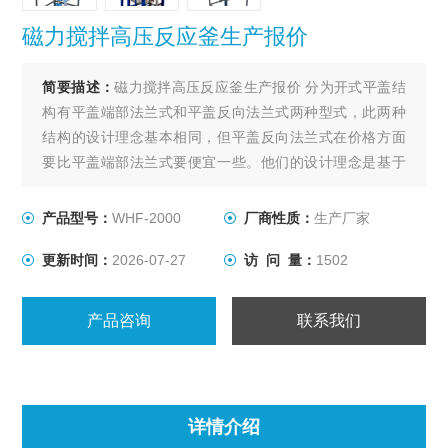
磁力搅拌高压反应釜生产报价
简要描述：
磁力搅拌高压反应釜生产报价 分为开式平盖结
构有平盖端部法兰式和平盖反向法兰式两种型式，此两种
结构的设计理念基本相同，但平盖反向法兰式在价格方面
要比平盖端部法兰式要便宜一些。他们的设计理念是基于
某些化工产品在生产过程中需要较高的压力（4.0-
35Mpa），对温度没有太大的限制，容积较小（3000L以
产品型号：
WHF-2000
厂商性质：
生产厂家
下）的工况条件。
更新时间：
2026-07-27
访 问 量：
1502
产品咨询
联系我们
详情介绍