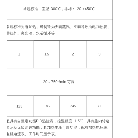
工
温
常规标准：室温-300℃，非标：-20-+450℃
℃
加
常规标准为电加热，可制造为夹套蒸汽、夹套导热油电加热管、
方
远红外、夹套油、水浴循环等
加
功
1
2
1.5
3
搅
转
20～750r/min 可调
in
电
功
123
185
245
355
W
配具有自整定功能PID温控表，控温精度±1.5℃，具有釜内转速
控
显示及无级调速功能，具加热电压可调功能，配有加热电压表、
仪
电机电流表、工作时间显示表。