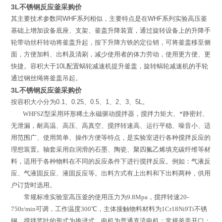
3L不锈钢反应釜采购价
其主要技术参数同
WHF
系列相似，主要特点是在
WHF
系列实验高压釜
基础上增加设备底座、支架、釜盖升降装置，通过旋转设备上的升降手
轮带动丝杆转动将釜盖升起，按下升降方铁的定位销，可将釜盖移至侧
面，方便加料、出料及清刷，减少使用者的体力劳动，使用更方便、更
快捷。容积大于
10L
配置蜗轮减速机提升釜盖，旋转蜗轮减速机的手轮
通过钢丝绳将釜盖吊起。
3L不锈钢反应釜采购价
按容积大小分为
0.1
、
0.25
、
0.5
、
1
、
2
、
3
、
5L
。
WHFSZ
型
采用环形稀土永磁驱动搅拌器，搅拌力矩大、*静密封、
无泄漏，耐高温、高压、高真空、搅拌转速高、运行平稳、噪音小、适
用范围广、使用简单、操作方便等特点，是实验室进行各种搅拌反应的
理想装置。轴套采用自润滑的石墨、陶瓷、聚四氟乙烯填充碳纤维等材
料，适用于各种物料在不同的反应条件下进行搅拌反应。例如：气液反
应、气液固反应、液固反应等。出料方式有上出料和下出料两种，供用
户订货时选用。
常规标准实验室高压釜的使用压力为
9.8Mpa
，搅拌转速
20-
750r/min
可调，工作温度
300
℃
，主体接触物料材料为
1Cr18Ni9Ti
不锈
钢，搅拌桨叶的形式为推进式，电机为普通直流电机；常规釜盖开口：