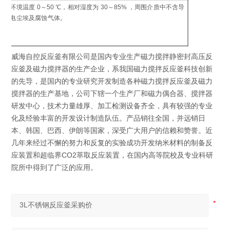
制
环境温度 0～50 ℃，相对湿度为 30～85% ，周围介质中不含导
工
电尘埃及腐蚀气体。
环
威海自控反应釜有限公司是国内专业生产磁力搅拌静密封高压反
应釜及磁力搅拌器的生产企业，系我国磁力搅拌反应釜科技创新
的先导，是国内的专业研究开发制造各种磁力搅拌反应釜及磁力
搅拌器的生产基地，公司下辖一个生产厂和磁力偶合器、搅拌器
研发中心，技术力量雄厚、加工检测设备齐全，具有较强的专业
化及经验丰富的开发设计制造队伍。产品销往全国，并远销日
本、韩国、巴西、伊朗等国家，深受广大用户的信赖和赞誉。近
几年来经过不懈的努力和反复的实验成功开发纳米材料的制备反
应装置和超临界CO2萃取反应装置，在国内高等院校及专业科研
院所中得到了广泛的应用。