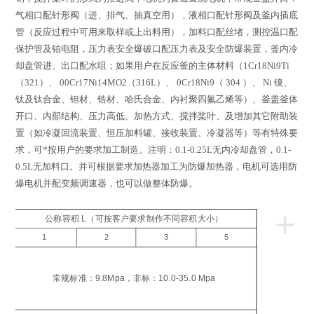
气相口配针形阀（进、排气、抽真空用），液相口配针形阀及釜内插底
管（反应过程中可用来取样或上出料用），加料口配丝堵，测控温口配
保护管及铂电阻，压力表安全爆破口配压力表及安全防爆装置，釜内冷
却盘管进、出口配水咀；如果用户在反应釜的主体材料（
1Cr18Ni9Ti
（
321
）、
00Cr17Ni14MO2
（
316L
）、
0Cr18Ni9
（
304
）、
Ni
镍、
钛及钛合金、钽材、锆材、哈氏合金、内衬聚四氟乙烯等）、釜盖釜体
开口、内部结构、压力高低、加热方式、搅拌桨叶、及增加其它附助装
置（如冷凝回流装置、恒压加料罐、接收装置、冷凝器等）等有特殊要
求，可*按用户的要求加工制造。注明：
0.1-0.25L
无内冷却盘管，
0.1-
0.5L
无加料口。并可根据要求加热器加工为防爆加热器，电机可选用防
爆电机并配变频调速器，也可以做整体防爆。
+
公称容积 L（可按客户要求制作不同容积大小）
1
2
3
5
工
压
常规标准：9.8Mpa，非标：10.0-35.0 Mpa
a