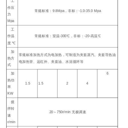
工
作压
常规标准：
9.8Mpa
，非标：
-1.0-35.0 Mpa
力
Mpa
工
作温
常规标准：室温
-300
℃
，非标：
-20-
高温
℃
度
℃
加
常规标准加热方式为电加热，可制造为夹套蒸汽、夹套导热油
热方
电加热管、远红外、夹套油、水浴循环等
式
加
6
热功
1.5
1.5
2
4
率
KW
搅
拌转
20
～
750r/min
无极调速
速
r/min