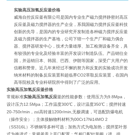
实验高压加氢反应釜价格
威海自控反应釜有限公司是国内专业生产磁力搅拌静密封高压
反应釜及磁力搅拌器的生产企业，系我国磁力搅拌反应釜科技
创新的先导，是国内的专业研究开发制造各种磁力搅拌反应釜
及磁力搅拌器的生产基地，公司下辖一个生产厂和磁力偶合
器、搅拌器研发中心，技术力量雄厚、加工检测设备齐全，具
有较强的专业化及经验丰富的开发设计制造队伍。产品销往全
国，并远销日本、韩国、巴西、伊朗等国家，深受广大用户的
信赖和赞誉。近几年来经过不懈的努力和反复的实验成功开发
纳米材料的制备反应装置和超临界CO2萃取反应装置，在国内
高等院校及专业科研院所中得到了广泛的应用。
实验高压加氢反应釜价格
实验高压加氢反应
釜
9.8Mpa
常规标准
的性能参数：使用压力为
，
12.5Mpa
300
350
设计压力
；工作温度
℃，设计温度
℃；搅拌转速
20-750r/min
1200r/min,
，zui高转速
无极调速，可选配防爆电机
00Cr17Ni14MO 2
（操作安全）；主体接触物料材料为
SS316L
（
）不锈钢等多种可选；加热方式为电加热；搅拌桨叶形
式为推进式；常规釜盖上开口配置：气相口配针形阀（进、排