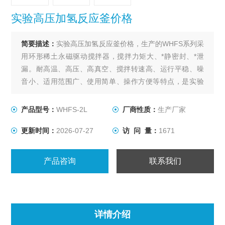
实验高压加氢反应釜价格
简要描述：
实验高压加氢反应釜价格，生产的WHFS系列采
用环形稀土永磁驱动搅拌器，搅拌力矩大、*静密封、*泄
漏。耐高温、高压、高真空、搅拌转速高、运行平稳、噪
音小、适用范围广、使用简单、操作方便等特点，是实验
室进行加氢或其他要求无泄漏的各种搅拌反应的装置。轴
套采用自润滑的石墨、陶瓷、聚四氟乙烯填充碳纤维等材
产品型号：
WHFS-2L
厂商性质：
生产厂家
料，适用于各种物料在不同的反应条件下进行搅拌。
更新时间：
2026-07-27
访 问 量：
1671
产品咨询
联系我们
详情介绍