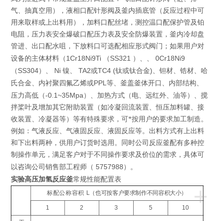
气、抽真空用），液相口配针形阀及釜内插底管（反应过程中可
用来取样或上出料用），加料口配丝堵，测控温口配保护管及铂
电阻，压力表安全爆破口配压力表及安全防爆装置，釜内冷却盘
管进、出口配水咀，下放料口可选配相应形式阀门；如果用户对
1Cr18Ni9Ti
SS321
0Cr18Ni9
设备的主体材料（
（
）、、
SS304
Ni
TA2
TC4 (
)
（
）、
镍、
或
钛或钛合金
、钽材、锆材、哈
PPL
氏合金、内衬聚四氟乙烯或
等、釜盖釜体开口、内部结构、
-0.1~35Mpa
压力高低（
）、加热方式（电、远红外、油等）、搅
拌桨叶及增加其它附助装置（如冷凝回流装置、恒压加料罐、接
收装置、冷凝器等）等有特殊要求，可*按用户的要求加工制造。
例如：气液反应、气液固反应、液固反应等。出料方式有上出料
和下出料两种，供用户订货时选用。同时公司反应釜配有多种控
制操作单元，满足客户对于不同操作要求及价位的需求，具体可
5757988
以咨询公司销售部工程师（
）。
实验高压加氢反应釜
常规性能配置表
+
标配公称容积
L
（也可按客户要求制作不同容积大小）
1
2
3
5
10