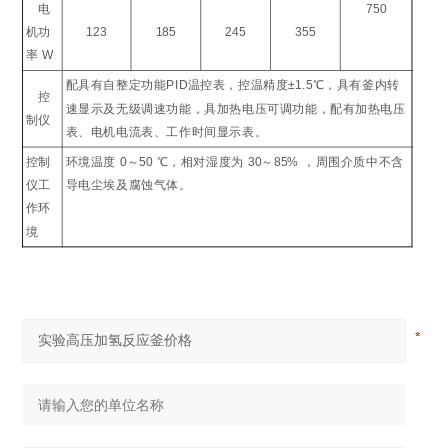
电
750
机功
123
185
245
355
率
W
配具有自整定功能
PID
温控表，控温精度
±1.5
℃
，具有釜内转
控
速显示及无级调速功能，具加热电压可调功能，配有加热电压
制仪
表、电机电流表、工作时间显示表。
控制
环境温度
0
～
50
℃
，相对湿度为
30
～
85%
，周围介质中不含
仪工
导电尘埃及腐蚀气体。
作环
境