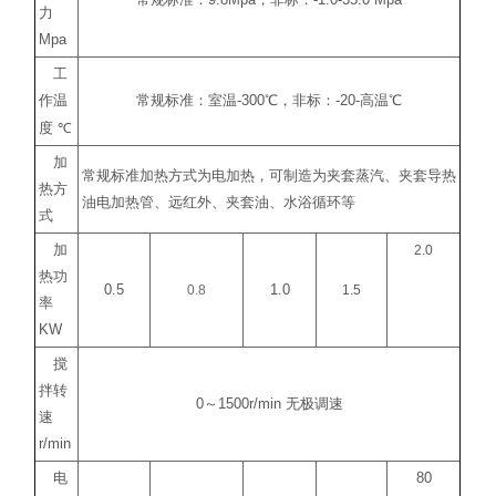
常规标准：
9.8Mpa
，非标：
-1.0-35.0 Mpa
力
Mpa
工
作温
常规标准：室温
-300
℃
，非标：
-20-
高温
℃
度
℃
加
常规标准加热方式为电加热，可制造为夹套蒸汽、夹套导热
热方
油电加热管、远红外、夹套油、水浴循环等
式
加
2.0
热功
0.5
0.8
1.0
1.5
率
KW
搅
拌转
0
～
1500r/min
无极调速
速
r/min
电
80