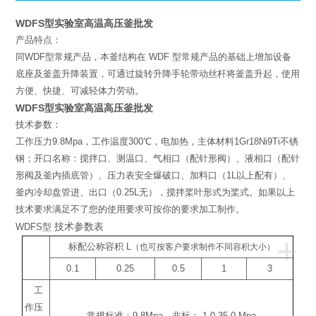
WDFS型实验室高温高压釜批发
产品特点：
同WDF型常规产品，本釜结构在 WDF 型常规产品的基础上增加设备
底座及釜盖升降装置，可通过旋转升降手轮带动丝杆将釜盖升起，使用
方便、快捷、可减轻体力劳动。
WDFS型实验室高温高压釜批发
技术参数：
工作压力9.8Mpa，工作温度300℃，电加热，主体材料1Gr18Ni9Ti不锈
钢；开口名称：搅拌口、测温口、气相口（配针形阀）、液相口（配针
形阀及釜内插底管）、压力表安全爆破口、加料口（1L以上配有）、
釜内冷却盘管进、出口（0.25L无），搅拌桨叶形式为桨式。如果以上
技术要求满足不了您的使用要求可按你的要求加工制作。
技术参数表
WDFS型
+
标配公称容积
L
（也可按客户要求制作不同容积大小）
0.1
0.25
0.5
1
3
工
作压