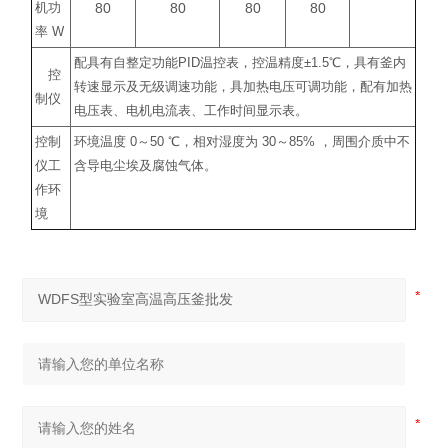
80
80
80
80
机功
率
W
配具有自整定功能
PID
温控表，控温精度
±1.5
℃
，具有釜内
控
转速显示及无级调速功能，具加热电压可调功能，配有加热
制仪
电压表、电机电流表、工作时间显示表。
控制
环境温度
0
～
50
℃
，相对湿度为
30
～
85%
，周围介质中不
仪工
含导电尘埃及腐蚀气体。
作环
境