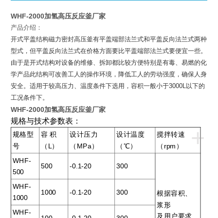
WHF-2000加氢高压反应釜厂家
产品介绍：
开式平盖结构磁力密封高压釜有平盖端部法兰式和平盖反向法兰式两种
型式，但平盖反向法兰式在价格方面要比平盖端部法兰式要便宜一些。
由于是开式结构对设备的维修、拆卸都比较方便特别是有毒、易燃的化
学产品此结构可改善工人的操作环境，降低工人的劳动强度，确保人身
安全。适用于较高压力、温度条件下选用，容积一般小于
3000L
以下的
工况条件下。
WHF-2000加氢高压反应釜厂家
规格与技术参数表：
+
规格型
容 积
设计压力
设计温度
搅拌转速
号
（L）
（MPa）
（℃）
（rpm）
WHF-
500
-0.1-20
300
500
WHF-
1000
-0.1-20
300
根据容积、
1000
浆形
WHF-
及用户要求