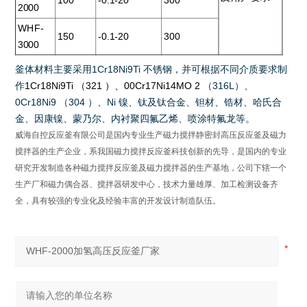
100
-0.1-20
300
2000
WHF-
150
-0.1-20
300
3000
釜体材料主要采用
1Cr18Ni9Ti
不锈钢，并可根据不同介质要求制
作
1Cr18Ni9Ti
（
321
）、
00Cr17Ni14MO 2
（
316L
）、
0Cr18Ni9
（
304
）、
Ni
镍、钛及钛合金、钽材、锆材、哈氏合
金、因康镍、蒙乃尔、内衬聚四氟乙烯、喷涂特氟龙等
。
威海自控反应釜有限公司是国内专业生产磁力搅拌静密封高压反应釜及磁力
搅拌器的生产企业，系我国磁力搅拌反应釜科技创新的先导，是国内的专业
研究开发制造各种磁力搅拌反应釜及磁力搅拌器的生产基地，公司下辖一个
生产厂和磁力偶合器、搅拌器研发中心，技术力量雄厚、加工检测设备齐
全，具有较强的专业化及经验丰富的开发设计制造队伍。