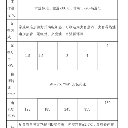
工
作温
常规标准：室温
-300
℃
，非标：
-20-
高温
℃
度
℃
加
常规标准加热方式为电加热，可制造为夹套蒸汽、夹套导热油
热方
电加热管、远红外、夹套油、水浴循环等
式
加
6
热功
1.5
1.5
2
4
率
KW
搅
拌转
20
～
750r/min
无极调速
速
r/min
电
750
机功
123
185
245
355
率
W
配具有自整定功能
PID
温控表，控温精度
±1.5
℃
，具有釜内转