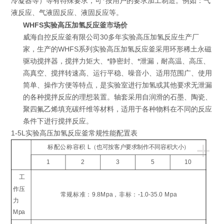
冷凝器等）等有特殊要求，可*按用户的要求加工制造。例如：气
液反应、气液固反应、液固反应等。
WHFS实验高压加氢反应釜市场价
威海自控反应釜有限公司30多年实验高压加氢反应生产厂
家，生产的WHFS系列实验高压加氢反应釜采用环形稀土永磁
驱动搅拌器，搅拌力矩大、*静密封、*泄漏，耐高温、高压、
高真空、搅拌转速高、运行平稳、噪音小、适用范围广、使用
简单、操作方便等特点，是实验室进行加氢或其他要求无泄漏
的各种搅拌反应的理想装置。轴套采用自润滑的石墨、陶瓷、
聚四氟乙烯填充碳纤维等材料，适用于各种物料在不同的反应
条件下进行搅拌反应。
1-5L实验高压加氢反应釜
常规性能配置表
+
标配公称容积
L
（也可按客户要求制作不同容积大小）
1
2
3
5
10
工
作压
常规标准：
9.8Mpa
，非标：
-1.0-35.0 Mpa
力
Mpa