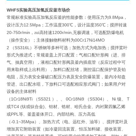
WHFS实验高压加氢反应釜市场价
实验高压加氢反应釜
9.8Mpa
常规标准
的性能参数：使用压力为
，
12.5Mpa
300
350
设计压力
；工作温度
℃，设计温度
℃；搅拌转速
20-750r/min
1200r/min,
，zui高转速
无极调速，可选配防爆电机
00Cr17Ni14MO
（操作安全）；主体接触物料材料为
2
SS316L
（
）不锈钢等多种可选；加热方式为电加热；搅拌桨叶
形式为推进式；常规釜盖上开口配置：气相口配针形阀（进、排
气、抽真空用），液相口配针形阀及釜内插底管（反应过程中可
用来取样或上出料用），加料口配丝堵，测控温口配保护管及铂
电阻，压力表安全爆破口配压力表及安全防爆装置，釜内冷却盘
管进、出口配水咀，下放料口可选配相应形式阀门；如果用户对
设备的主体材料
1Cr18Ni9Ti
SS321
0Cr18Ni9
SS304
Ni
TA2
（
（
）、、
（
）、
镍、
TC4 (
)
或
钛或钛合金
、钽材、锆材、哈氏合金、内衬聚四氟乙烯
PPL
或
等、釜盖釜体开口、内部结构、压力高低
-0.1~35Mpa
（
）、加热方式（电、远红外、油等）、搅拌桨叶及
增加其它附助装置（如冷凝回流装置、恒压加料罐、接收装置、