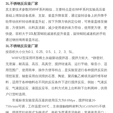
3L不锈钢反应釜厂家
其主要技术参数同
WHF
系列相似，主要特点是在
WHF
系列实验高压釜
基础上增加设备底座、支架、釜盖升降装置，通过旋转设备上的升降手
轮带动丝杆转动将釜盖升起，按下升降方铁的定位销，可将釜盖移至侧
面，方便加料、出料及清刷，减少使用者的体力劳动，使用更方便、更
快捷。容积大于
10L
配置蜗轮减速机提升釜盖，旋转蜗轮减速机的手轮
通过钢丝绳将釜盖吊起。
3L不锈钢反应釜厂家
按容积大小分为
0.1
、
0.25
、
0.5
、
1
、
2
、
3
、
5L
。
WHFSZ
型
采用环形稀土永磁驱动搅拌器，搅拌力矩大、*静密封、
无泄漏，耐高温、高压、高真空、搅拌转速高、运行平稳、噪音小、适
用范围广、使用简单、操作方便等特点，是实验室进行各种搅拌反应的
理想装置。轴套采用自润滑的石墨、陶瓷、聚四氟乙烯填充碳纤维等材
料，适用于各种物料在不同的反应条件下进行搅拌反应。例如：气液反
应、气液固反应、液固反应等。出料方式有上出料和下出料两种，供用
户订货时选用。
常规标准实验室高压釜的使用压力为
9.8Mpa
，搅拌转速
20-
750r/min
可调，工作温度
300
℃
，主体接触物料材料为
1Cr18Ni9Ti
不锈
钢，搅拌桨叶的形式为推进式，电机为普通直流电机；常规釜盖开口：