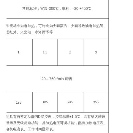
工
温
常规标准：室温-300℃，非标：-20-+450℃
℃
加
常规标准为电加热，可制造为夹套蒸汽、夹套导热油电加热管、
方
远红外、夹套油、水浴循环等
加
功
1
2
1.5
3
搅
转
20～750r/min 可调
in
电
功
123
185
245
355
W
配具有自整定功能PID温控表，控温精度±1.5℃，具有釜内转速
控
显示及无级调速功能，具加热电压可调功能，配有加热电压表、
仪
电机电流表、工作时间显示表。