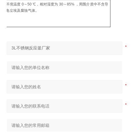
制
环境温度 0～50 ℃，相对湿度为 30～85% ，周围介质中不含导
工
电尘埃及腐蚀气体。
环