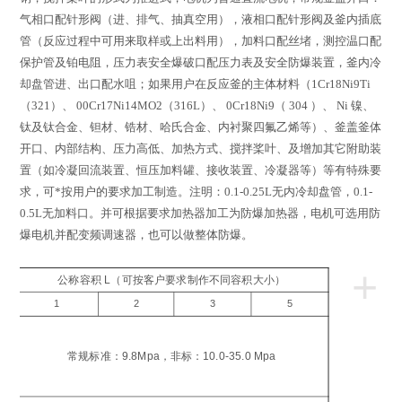
气相口配针形阀（进、排气、抽真空用），液相口配针形阀及釜内插底
管（反应过程中可用来取样或上出料用），加料口配丝堵，测控温口配
保护管及铂电阻，压力表安全爆破口配压力表及安全防爆装置，釜内冷
却盘管进、出口配水咀；如果用户在反应釜的主体材料（
1Cr18Ni9Ti
（
321
）、
00Cr17Ni14MO2
（
316L
）、
0Cr18Ni9
（
304
）、
Ni
镍、
钛及钛合金、钽材、锆材、哈氏合金、内衬聚四氟乙烯等）、釜盖釜体
开口、内部结构、压力高低、加热方式、搅拌桨叶、及增加其它附助装
置（如冷凝回流装置、恒压加料罐、接收装置、冷凝器等）等有特殊要
求，可*按用户的要求加工制造。注明：
0.1-0.25L
无内冷却盘管，
0.1-
0.5L
无加料口。并可根据要求加热器加工为防爆加热器，电机可选用防
爆电机并配变频调速器，也可以做整体防爆。
+
公称容积 L（可按客户要求制作不同容积大小）
1
2
3
5
工
压
常规标准：9.8Mpa，非标：10.0-35.0 Mpa
a