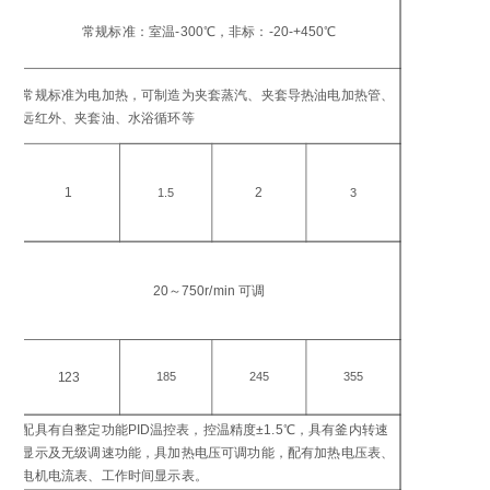
工
温
常规标准：室温-300℃，非标：-20-+450℃
℃
加
常规标准为电加热，可制造为夹套蒸汽、夹套导热油电加热管、
方
远红外、夹套油、水浴循环等
加
功
1
2
1.5
3
搅
转
20～750r/min 可调
in
电
功
123
185
245
355
W
配具有自整定功能PID温控表，控温精度±1.5℃，具有釜内转速
控
显示及无级调速功能，具加热电压可调功能，配有加热电压表、
仪
电机电流表、工作时间显示表。