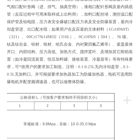
气相口配针形阀（进、排气、抽真空用），液相口配针形阀及釜内插底
管（反应过程中可用来取样或上出料用），加料口配丝堵，测控温口配
保护管及铂电阻，压力表安全爆破口配压力表及安全防爆装置，釜内冷
却盘管进、出口配水咀；如果用户在反应釜的主体材料（
1Cr18Ni9Ti
（
321
）、
00Cr17Ni14MO2
（
316L
）、
0Cr18Ni9
（
304
）、
Ni
镍、
钛及钛合金、钽材、锆材、哈氏合金、内衬聚四氟乙烯等）、釜盖釜体
开口、内部结构、压力高低、加热方式、搅拌桨叶、及增加其它附助装
置（如冷凝回流装置、恒压加料罐、接收装置、冷凝器等）等有特殊要
求，可*按用户的要求加工制造。注明：
0.1-0.25L
无内冷却盘管，
0.1-
0.5L
无加料口。并可根据要求加热器加工为防爆加热器，电机可选用防
爆电机并配变频调速器，也可以做整体防爆。
+
公称容积 L（可按客户要求制作不同容积大小）
1
2
3
5
工
压
常规标准：9.8Mpa，非标：10.0-35.0 Mpa
a