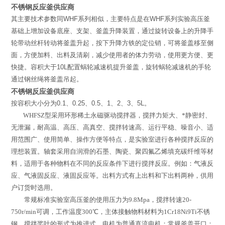
不锈钢反应釜供应商
其主要技术参数同
WHF
系列相似，主要特点是在
WHF
系列实验高压釜
基础上增加设备底座、支架、釜盖升降装置，通过旋转设备上的升降手
轮带动丝杆转动将釜盖升起，按下升降方铁的定位销，可将釜盖移至侧
面，方便加料、出料及清刷，减少使用者的体力劳动，使用更方便、更
快捷。容积大于
10L
配置蜗轮减速机提升釜盖，旋转蜗轮减速机的手轮
通过钢丝绳将釜盖吊起。
不锈钢反应釜供应商
按容积大小分为
0.1
、
0.25
、
0.5
、
1
、
2
、
3
、
5L
。
WHFSZ
型
采用环形稀土永磁驱动搅拌器，搅拌力矩大、*静密封、
无泄漏，耐高温、高压、高真空、搅拌转速高、运行平稳、噪音小、适
用范围广、使用简单、操作方便等特点，是实验室进行各种搅拌反应的
理想装置。轴套采用自润滑的石墨、陶瓷、聚四氟乙烯填充碳纤维等材
料，适用于各种物料在不同的反应条件下进行搅拌反应。例如：气液反
应、气液固反应、液固反应等。出料方式有上出料和下出料两种，供用
户订货时选用。
常规标准实验室高压釜的使用压力为
9.8Mpa
，搅拌转速
20-
750r/min
可调，工作温度
300
℃
，主体接触物料材料为
1Cr18Ni9Ti
不锈
钢，搅拌桨叶的形式为推进式，电机为普通直流电机；常规釜盖开口：