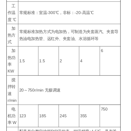
工
作温
常规标准：室温-300℃，非标：-20-高温℃
度 ℃
加
常规标准加热方式为电加热，可制造为夹套蒸汽、夹套导
热方
热油电加热管、远红外、夹套油、水浴循环等
式
加
6
热功
1.5
1.5
2
4
率
KW
搅
拌转
20～750r/min 无极调速
速
r/min
电
750
机功
123
185
245
355
率 W