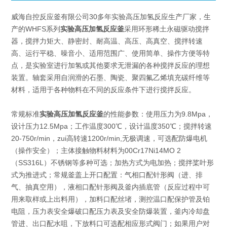
威海自控反应釜有限公司30多年实验高压加氢反应生产厂家，生
产的WHFS系列
实验高压加氢反应釜
采用环形稀土永磁驱动搅拌
器，搅拌力矩大、静密封、耐高温、高压、高真空、搅拌转速
高、运行平稳、噪音小、适用范围广、使用简单、操作方便等特
点，是实验室进行加氢或其他要求无泄漏的各种搅拌反应的理想
装置。轴套采用自润滑的石墨、陶瓷、聚四氟乙烯填充碳纤维等
材料，适用于各种物料在不同的反应条件下进行搅拌反应。
常规标准
实验高压加氢反应釜
的性能参数：使用压力为9.8Mpa，
设计压力12.5Mpa；工作温度300℃，设计温度350℃；搅拌转速
20-750r/min，zui高转速1200r/min,无极调速，可选配防爆电机
（操作安全）；主体接触物料材料为00Cr17Ni14MO 2
（SS316L）不锈钢等多种可选；加热方式为电加热；搅拌桨叶形
式为推进式；常规釜盖上开口配置：气相口配针形阀（进、排
气、抽真空用），液相口配针形阀及釜内插底管（反应过程中可
用来取样或上出料用），加料口配丝堵，测控温口配保护管及铂
电阻，压力表安全爆破口配压力表及安全防爆装置，釜内冷却盘
管进、出口配水咀，下放料口可选配相应形式阀门；如果用户对