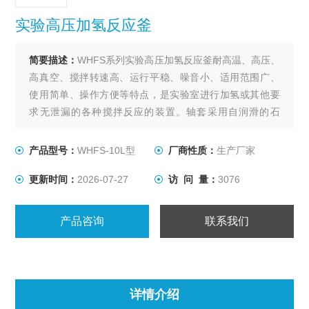
实验高压加氢反应釜
简要描述：
WHFS系列实验高压加氢反应釜耐高温、高压、
高真空、搅拌转速高、运行平稳、噪音小、适用范围广、
使用简单、操作方便等特点，是实验室进行加氢或其他要
求无泄漏的各种搅拌反应的装置。轴套采用自润滑的石
墨、陶瓷、聚四氟乙烯填充碳纤维等材料，适用于各种物
料在不同的反应条件下进行搅拌。
产品型号：
WHFS-10L型
厂商性质：
生产厂家
更新时间：
2026-07-27
访 问 量：
3076
产品咨询
联系我们
详情介绍