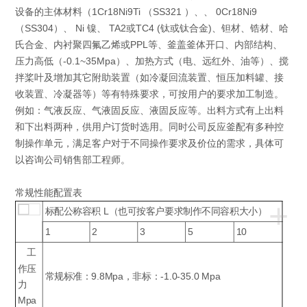
设备的主体材料（1Cr18Ni9Ti （SS321 ）、、 0Cr18Ni9
（SS304）、 Ni 镍、 TA2或TC4 (钛或钛合金)、钽材、锆材、哈
氏合金、内衬聚四氟乙烯或PPL等、釜盖釜体开口、内部结构、
压力高低（-0.1~35Mpa）、加热方式（电、远红外、油等）、搅
拌桨叶及增加其它附助装置（如冷凝回流装置、恒压加料罐、接
收装置、冷凝器等）等有特殊要求，可按用户的要求加工制造。
例如：气液反应、气液固反应、液固反应等。出料方式有上出料
和下出料两种，供用户订货时选用。同时公司反应釜配有多种控
制操作单元，满足客户对于不同操作要求及价位的需求，具体可
以咨询公司销售部工程师。
常规性能配置表
+
标配公称容积 L（也可按客户要求制作不同容积大小）
1
2
3
5
10
工
作压
常规标准：9.8Mpa，非标：-1.0-35.0 Mpa
力
Mpa