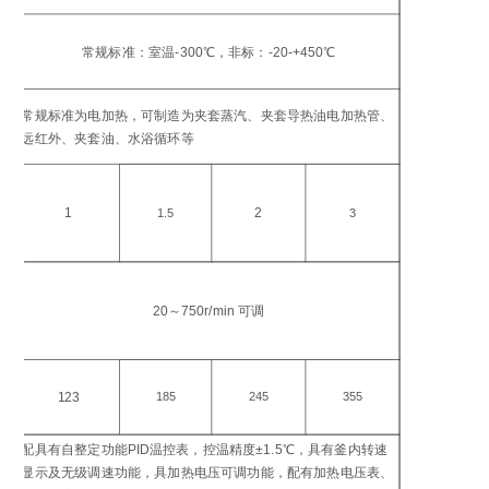
工
温
常规标准：室温-300℃，非标：-20-+450℃
℃
加
常规标准为电加热，可制造为夹套蒸汽、夹套导热油电加热管、
方
远红外、夹套油、水浴循环等
加
功
1
2
1.5
3
搅
转
20～750r/min 可调
in
电
功
123
185
245
355
W
配具有自整定功能PID温控表，控温精度±1.5℃，具有釜内转速
控
显示及无级调速功能，具加热电压可调功能，配有加热电压表、
仪