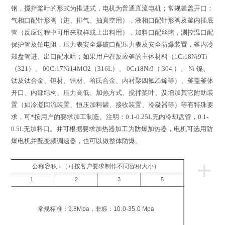
钢，搅拌桨叶的形式为推进式，电机为普通直流电机；常规釜盖开口：
气相口配针形阀（进、排气、抽真空用），液相口配针形阀及釜内插底
管（反应过程中可用来取样或上出料用），加料口配丝堵，测控温口配
保护管及铂电阻，压力表安全爆破口配压力表及安全防爆装置，釜内冷
却盘管进、出口配水咀；如果用户在反应釜的主体材料（
1Cr18Ni9Ti
（
321
）、
00Cr17Ni14MO2
（
316L
）、
0Cr18Ni9
（
304
）、
Ni
镍、
钛及钛合金、钽材、锆材、哈氏合金、内衬聚四氟乙烯等）、釜盖釜体
开口、内部结构、压力高低、加热方式、搅拌桨叶、及增加其它附助装
置（如冷凝回流装置、恒压加料罐、接收装置、冷凝器等）等有特殊要
求，可*按用户的要求加工制造。注明：
0.1-0.25L
无内冷却盘管，
0.1-
0.5L
无加料口。并可根据要求加热器加工为防爆加热器，电机可选用防
爆电机并配变频调速器，也可以做整体防爆。
+
公称容积 L（可按客户要求制作不同容积大小）
1
2
3
5
工
压
常规标准：9.8Mpa，非标：10.0-35.0 Mpa
a