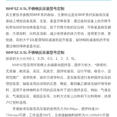
WHFSZ-0.5L不锈钢反应釜型号定制
其主要技术参数同
WHF
系列相似，主要特点是在
WHF
系列实验高压釜
基础上增加设备底座、支架、釜盖升降装置，通过旋转设备上的升降手
轮带动丝杆转动将釜盖升起，按下升降方铁的定位销，可将釜盖移至侧
面，方便加料、出料及清刷，减少使用者的体力劳动，使用更方便、更
快捷。容积大于
10L
配置蜗轮减速机提升釜盖，旋转蜗轮减速机的手轮
通过钢丝绳将釜盖吊起。
WHFSZ-0.5L不锈钢反应釜型号定制
按容积大小分为
0.1
、
0.25
、
0.5
、
1
、
2
、
3
、
5L
。
WHFSZ
型
采用环形稀土永磁驱动搅拌器，搅拌力矩大、*静密封、
无泄漏，耐高温、高压、高真空、搅拌转速高、运行平稳、噪音小、适
用范围广、使用简单、操作方便等特点，是实验室进行各种搅拌反应的
理想装置。轴套采用自润滑的石墨、陶瓷、聚四氟乙烯填充碳纤维等材
料，适用于各种物料在不同的反应条件下进行搅拌反应。例如：气液反
应、气液固反应、液固反应等。出料方式有上出料和下出料两种，供用
户订货时选用。
常规标准实验室高压釜的使用压力为
9.8Mpa
，搅拌转速
20-
750r/min
可调，工作温度
300
℃
，主体接触物料材料为
1Cr18Ni9Ti
不锈