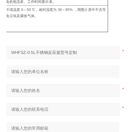
电机电流表、工作时间显示表。
制
环境温度 0～50 ℃，相对湿度为 30～85% ，周围介质中不含导
工
电尘埃及腐蚀气体。
环