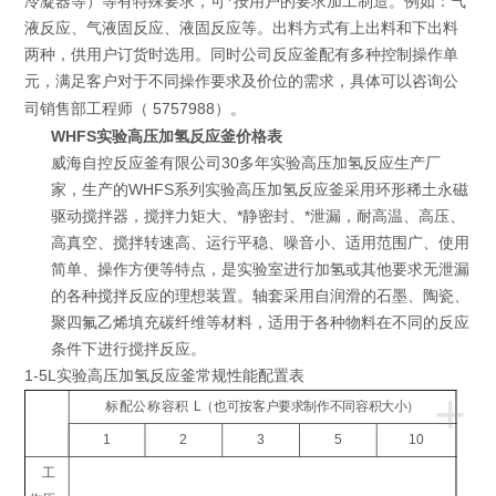
冷凝器等）等有特殊要求，可*按用户的要求加工制造。例如：气
液反应、气液固反应、液固反应等。出料方式有上出料和下出料
两种，供用户订货时选用。同时公司反应釜配有多种控制操作单
元，满足客户对于不同操作要求及价位的需求，具体可以咨询公
5757988
司销售部工程师（
）。
WHFS实验高压加氢反应釜价格表
威海自控反应釜有限公司30多年实验高压加氢反应生产厂
家，生产的WHFS系列实验高压加氢反应釜采用环形稀土永磁
驱动搅拌器，搅拌力矩大、*静密封、*泄漏，耐高温、高压、
高真空、搅拌转速高、运行平稳、噪音小、适用范围广、使用
简单、操作方便等特点，是实验室进行加氢或其他要求无泄漏
的各种搅拌反应的理想装置。轴套采用自润滑的石墨、陶瓷、
聚四氟乙烯填充碳纤维等材料，适用于各种物料在不同的反应
条件下进行搅拌反应。
1-5L实验高压加氢反应釜
常规性能配置表
+
标配公称容积
L
（也可按客户要求制作不同容积大小）
1
2
3
5
10
工