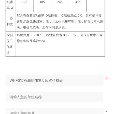
机功
123
185
245
355
率
W
配具有自整定功能
PID
温控表，控温精度
±1.5
℃
，具有釜内转
控
速显示及无级调速功能，具加热电压可调功能，配有加热电压
制仪
表、电机电流表、工作时间显示表。
控制
环境温度
0
～
50
℃
，相对湿度为
30
～
85%
，周围介质中不含
仪工
导电尘埃及腐蚀气体。
作环
境