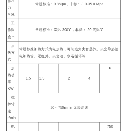
作压
常规标准：
9.8Mpa
，非标：
-1.0-35.0 Mpa
力
Mpa
工
作温
常规标准：室温
-300
℃
，非标：
-20-
高温
℃
度
℃
加
常规标准加热方式为电加热，可制造为夹套蒸汽、夹套导热油
热方
电加热管、远红外、夹套油、水浴循环等
式
加
6
热功
1.5
1.5
2
4
率
KW
搅
拌转
20
～
750r/min
无极调速
速
r/min
电
750