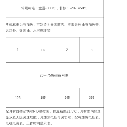
工
温
常规标准：室温-300℃，非标：-20-+450℃
℃
加
常规标准为电加热，可制造为夹套蒸汽、夹套导热油电加热管、
方
远红外、夹套油、水浴循环等
加
功
1
2
1.5
3
搅
转
20～750r/min 可调
in
电
功
123
185
245
355
W
配具有自整定功能PID温控表，控温精度±1.5℃，具有釜内转速
控
显示及无级调速功能，具加热电压可调功能，配有加热电压表、
仪
电机电流表、工作时间显示表。