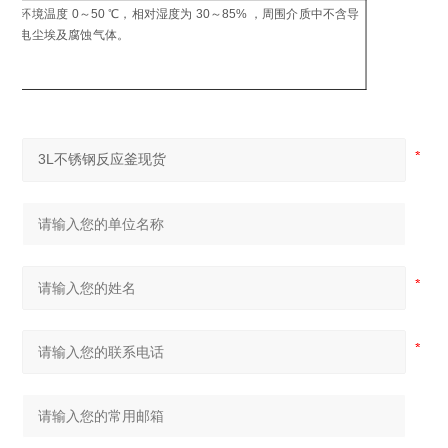
制
环境温度 0～50 ℃，相对湿度为 30～85% ，周围介质中不含导
工
电尘埃及腐蚀气体。
环