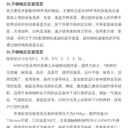
3L不锈钢反应釜现货
其主要技术参数同
WHF
系列相似，主要特点是在
WHF
系列实验高压釜
基础上增加设备底座、支架、釜盖升降装置，通过旋转设备上的升降手
轮带动丝杆转动将釜盖升起，按下升降方铁的定位销，可将釜盖移至侧
面，方便加料、出料及清刷，减少使用者的体力劳动，使用更方便、更
快捷。容积大于
10L
配置蜗轮减速机提升釜盖，旋转蜗轮减速机的手轮
通过钢丝绳将釜盖吊起。
3L不锈钢反应釜现货
按容积大小分为
0.1
、
0.25
、
0.5
、
1
、
2
、
3
、
5L
。
WHFSZ
型
采用环形稀土永磁驱动搅拌器，搅拌力矩大、*静密封、
无泄漏，耐高温、高压、高真空、搅拌转速高、运行平稳、噪音小、适
用范围广、使用简单、操作方便等特点，是实验室进行各种搅拌反应的
理想装置。轴套采用自润滑的石墨、陶瓷、聚四氟乙烯填充碳纤维等材
料，适用于各种物料在不同的反应条件下进行搅拌反应。例如：气液反
应、气液固反应、液固反应等。出料方式有上出料和下出料两种，供用
户订货时选用。
常规标准实验室高压釜的使用压力为
9.8Mpa
，搅拌转速
20-
750r/min
可调，工作温度
300
℃
，主体接触物料材料为
1Cr18Ni9Ti
不锈
钢，搅拌桨叶的形式为推进式，电机为普通直流电机；常规釜盖开口：