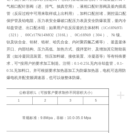
气相口配针形阀（进、排气、抽真空用），液相口配针形阀及釜内插底
管（反应过程中可用来取样或上出料用），加料口配丝堵，测控温口配
保护管及铂电阻，压力表安全爆破口配压力表及安全防爆装置，釜内冷
却盘管进、出口配水咀；如果用户在反应釜的主体材料（
1Cr18Ni9Ti
（
321
）、
00Cr17Ni14MO2
（
316L
）、
0Cr18Ni9
（
304
）、
Ni
镍、
钛及钛合金、钽材、锆材、哈氏合金、内衬聚四氟乙烯等）、釜盖釜体
开口、内部结构、压力高低、加热方式、搅拌桨叶、及增加其它附助装
置（如冷凝回流装置、恒压加料罐、接收装置、冷凝器等）等有特殊要
求，可*按用户的要求加工制造。注明：
0.1-0.25L
无内冷却盘管，
0.1-
0.5L
无加料口。并可根据要求加热器加工为防爆加热器，电机可选用防
爆电机并配变频调速器，也可以做整体防爆。
+
公称容积 L（可按客户要求制作不同容积大小）
1
2
3
5
工
压
常规标准：9.8Mpa，非标：10.0-35.0 Mpa
a