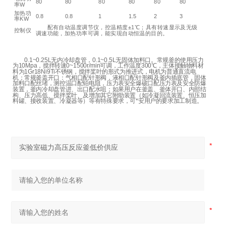
80
80
80
80
80
80
率W
加热功
0.8
0.8
1
1.5
2
3
率KW
配有自动温度调节仪，控温精度±1℃；具有转速显示及无级
控制仪
调速功能，加热功率可调，能实现自动恒温的目的。
0.1~0.25L无内冷却盘管，0.1~0.5L无固体加料口。常规釜的使用压力
为10Mpa，搅拌转速0~1500r/min可调，工作温度300℃，主体接触物料材
料为1Gr18Ni9Ti不锈钢，搅拌桨叶的形式为推进式，电机为普通直流电
机；常规釜盖开口：气相口配针形阀，液相口配针形阀及釜内插底管，固体
加料口配丝堵，测控温口配铂电阻，压力表安全爆破口配压力表及安全防爆
装置，釜内冷却盘管进、出口配水咀；如果用户在釜盖、釜体开口、内部结
构、压力高低、搅拌桨叶、及增加其它附助装置（如冷凝回流装置、恒压加
料罐、接收装置、冷凝器等）等有特殊要求，可*安用户的要求加工制造。