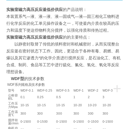
实验室磁力高压反应釜低价供应
的产品说明：
本装置系气—液、液—液、液—固或气—液—固三相化工物料进
行化学反应的化工单元操作设备之一，可使釜内介质在较高的压
力和温度下使这些物料充分搅拌，以强化传质和传热过程。
实验室磁力高压反应釜低价供应
的的主要特点：
以静密封取替了传统的填料密封和机械密封，从而实现整台
反应釜在密封状态下工作。因此，更适合于各种有毒、易燃、易
爆以及其它渗透力*的化学介质进行搅拌反应，是石油化工、有机
合成、制药、食品等工艺中进行硫化、氟化、氢化、氧化等反应
理想设备。
WDF型
的技术参数
+
WDF系列规格及技术参数
型号
WDF-0.1
WDF-0.25
WDF-0.5
WDF-1
WDF-2
WDF-3
公称容
0.1
0.25
0.5
1
2
3
积L
工作压
10-15
10-15
10-15
10-20
10-20
10-20
力Mpa
工作温
300
300
300
300
300
300
度℃
搅拌转
0-1500
0-1500
0-1500
0-1500
0-1500
0-1500
速r/min
电机功