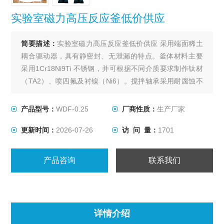
实验室磁力高压反应釜低价供应
简要描述：
实验室磁力高压反应釜低价供应 采用端面稀土
耦合驱动器，具有静密封、无泄漏的特点。釜体材料主要
采用1Cr18Ni9Ti 不锈钢，并可根据不同介质要求制作钛材
（TA2）、喷四氟及衬镍（Ni6）。搅拌轴承采用耐腐蚀不
锈钢轴承，适合高转速、低粘度物料的搅拌。出料方式有
上出料和下出料两种，供用户订货时选用。
产品型号：
WDF-0.25
厂商性质：
生产厂家
更新时间：
2026-07-26
访 问 量：
1701
产品咨询
联系我们
详情介绍