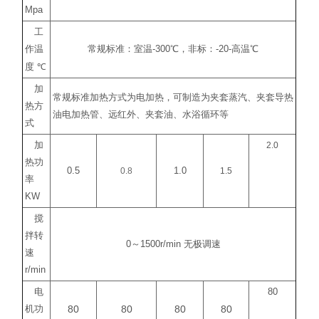
Mpa
工
作温
常规标准：室温
-300
℃
，非标：
-20-
高温
℃
度
℃
加
常规标准加热方式为电加热，可制造为夹套蒸汽、夹套导热
热方
油电加热管、远红外、夹套油、水浴循环等
式
加
2.0
热功
0.5
0.8
1.0
1.5
率
KW
搅
拌转
0
～
1500r/min
无极调速
速
r/min
电
80
80
80
80
80
机功