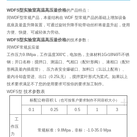
WDFS型实验室高温高压釜价格
的产品特点：
同WDF型常规产品，本釜结构在 WDF 型常规产品的基础上增加设备
底座及釜盖升降装置，可通过旋转升降手轮带动丝杆将釜盖升起，使用
方便、快捷、可减轻体力劳动。
WDFS型实验室高温高压釜价格
的技术参数：
同WDF常规反应釜
工作压力9.8Mpa，工作温度300℃，电加热，主体材料1Gr18Ni9Ti不锈
钢；开口名称：搅拌口、测温口、气相口（配针形阀）、液相口（配针
形阀及釜内插底管）、压力表安全爆破口、加料口（1L以上配有）、
釜内冷却盘管进、出口（0.25L无），搅拌桨叶形式为桨式。如果以上
技术要求满足不了您的使用要求可按你的要求加工制作。
技术参数表
WDFS型
+
标配公称容积
L
（也可按客户要求制作不同容积大小）
0.1
0.25
0.5
1
3
工
作压
常规标准：
9.8Mpa
，非标：
-1.0-35.0 Mpa
力