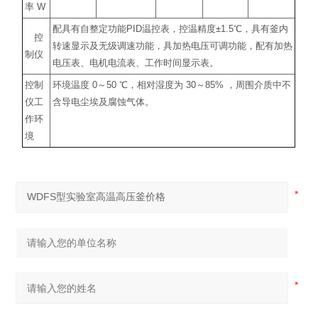
率
W
配具有自整定功能
PID
温控表，控温精度
±1.5
℃
，具有釜内
控
转速显示及无级调速功能，具加热电压可调功能，配有加热
制仪
电压表、电机电流表、工作时间显示表。
控制
环境温度
0
～
50
℃
，相对湿度为
30
～
85%
，周围介质中不
仪工
含导电尘埃及腐蚀气体。
作环
境