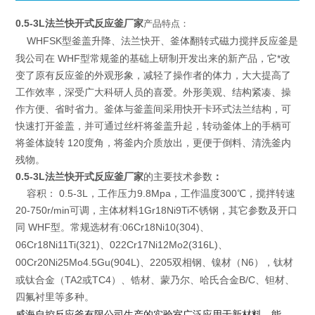
0.5-3L法兰快开式反应釜厂家
产品特点：
WHFSK型釜盖升降、法兰快开、釜体翻转式磁力搅拌反应釜是
我公司在 WHF型常规釜的基础上研制开发出来的新产品，它*改
变了原有反应釜的外观形象，减轻了操作者的体力，大大提高了
工作效率，深受广大科研人员的喜爱。外形美观、结构紧凑、操
作方便、省时省力。釜体与釜盖间采用快开卡环式法兰结构，可
快速打开釜盖，并可通过丝杆将釜盖升起，转动釜体上的手柄可
将釜体旋转 120度角，将釜内介质放出，更便于倒料、清洗釜内
残物。
0.5-3L法兰快开式反应釜厂家
的主要技术参数
：
容积： 0.5-3L，工作压力9.8Mpa，工作温度300℃，搅拌转速
20-750r/min可调，主体材料1Gr18Ni9Ti不锈钢，其它参数及开口
同 WHF型。
:06Cr18Ni10(304)
常规选材有
、
06Cr18Ni11Ti(321)
022Cr17Ni12Mo2(316L)
、
、
00Cr20Ni25Mo4.5Gu(904L)
2205
N6
、
双相钢、镍材（
），钛材
TA2
TC4
B/C
或钛合金（
或
）、锆材、蒙乃尔、哈氏合金
、钽材、
四氟衬里等多种。
威海自控反应釜有限公司生产的实验室
广泛应用于新材料、能