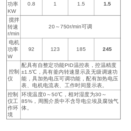
0.8
1
1.5
1.5
功率
KW
搅拌
20
～
750r/min
可调
转速
r/min
电机
92
123
185
245
功率
W
配具有自整定功能
PID
温控表，控温精度
控制
±1.5
℃
，具有釜内转速显示及无级调速功
仪
能，具加热电压可调功能，配有加热电压
表、电机电流表、工作时间显示表。
控制
环境温度
0
～
50
℃
，相对湿度为
30
～
仪工
85%
，周围介质中不含导电尘埃及腐蚀气
作环
体。
境