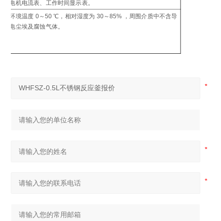
电机电流表、工作时间显示表。
制
环境温度 0～50 ℃，相对湿度为 30～85% ，周围介质中不含导
工
电尘埃及腐蚀气体。
环