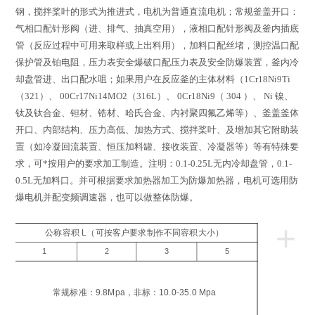
钢，搅拌桨叶的形式为推进式，电机为普通直流电机；常规釜盖开口：
气相口配针形阀（进、排气、抽真空用），液相口配针形阀及釜内插底
管（反应过程中可用来取样或上出料用），加料口配丝堵，测控温口配
保护管及铂电阻，压力表安全爆破口配压力表及安全防爆装置，釜内冷
却盘管进、出口配水咀；如果用户在反应釜的主体材料（
1Cr18Ni9Ti
（
321
）、
00Cr17Ni14MO2
（
316L
）、
0Cr18Ni9
（
304
）、
Ni
镍、
钛及钛合金、钽材、锆材、哈氏合金、内衬聚四氟乙烯等）、釜盖釜体
开口、内部结构、压力高低、加热方式、搅拌桨叶、及增加其它附助装
置（如冷凝回流装置、恒压加料罐、接收装置、冷凝器等）等有特殊要
求，可*按用户的要求加工制造。注明：
0.1-0.25L
无内冷却盘管，
0.1-
0.5L
无加料口。并可根据要求加热器加工为防爆加热器，电机可选用防
爆电机并配变频调速器，也可以做整体防爆。
+
公称容积 L（可按客户要求制作不同容积大小）
1
2
3
5
工
压
常规标准：9.8Mpa，非标：10.0-35.0 Mpa
a