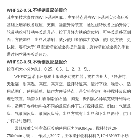
WHFSZ-0.5L不锈钢反应釜报价
其主要技术参数同
WHF
系列相似，主要特点是在
WHF
系列实验高压釜
基础上增加设备底座、支架、釜盖升降装置，通过旋转设备上的升降手
轮带动丝杆转动将釜盖升起，按下升降方铁的定位销，可将釜盖移至侧
面，方便加料、出料及清刷，减少使用者的体力劳动，使用更方便、更
快捷。容积大于
10L
配置蜗轮减速机提升釜盖，旋转蜗轮减速机的手轮
通过钢丝绳将釜盖吊起。
WHFSZ-0.5L不锈钢反应釜报价
按容积大小分为
0.1
、
0.25
、
0.5
、
1
、
2
、
3
、
5L
。
WHFSZ
型
采用环形稀土永磁驱动搅拌器，搅拌力矩大、*静密封、
无泄漏，耐高温、高压、高真空、搅拌转速高、运行平稳、噪音小、适
用范围广、使用简单、操作方便等特点，是实验室进行各种搅拌反应的
理想装置。轴套采用自润滑的石墨、陶瓷、聚四氟乙烯填充碳纤维等材
料，适用于各种物料在不同的反应条件下进行搅拌反应。例如：气液反
应、气液固反应、液固反应等。出料方式有上出料和下出料两种，供用
户订货时选用。
常规标准实验室高压釜的使用压力为
9.8Mpa
，搅拌转速
20-
750r/min
可调，工作温度
300
℃
，主体接触物料材料为
1Cr18Ni9Ti
不锈