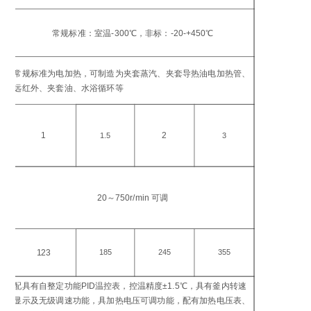
工
温
常规标准：室温-300℃，非标：-20-+450℃
℃
加
常规标准为电加热，可制造为夹套蒸汽、夹套导热油电加热管、
方
远红外、夹套油、水浴循环等
加
功
1
2
1.5
3
搅
转
20～750r/min 可调
in
电
功
123
185
245
355
W
配具有自整定功能PID温控表，控温精度±1.5℃，具有釜内转速
控
显示及无级调速功能，具加热电压可调功能，配有加热电压表、
仪