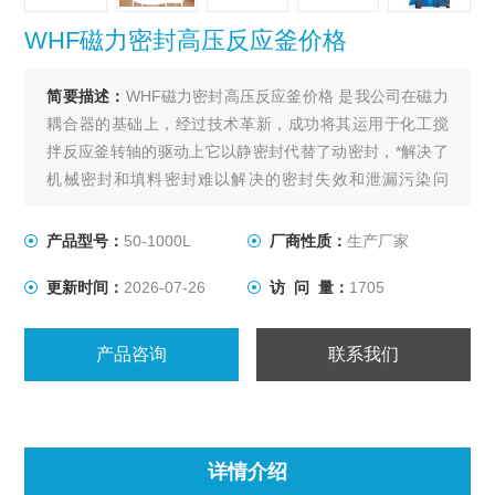
WHF磁力密封高压反应釜价格
简要描述：
WHF磁力密封高压反应釜价格 是我公司在磁力
耦合器的基础上，经过技术革新，成功将其运用于化工搅
拌反应釜转轴的驱动上它以静密封代替了动密封，*解决了
机械密封和填料密封难以解决的密封失效和泄漏污染问
题。磁力密封高压反应釜因而能实现高温、高压、高真空
度、高转数下进行的各种易燃、易爆以及有毒介质的化学
产品型号：
50-1000L
厂商性质：
生产厂家
反应，特别适于制药、染料、精细化工以及微生物工程等
更新时间：
2026-07-26
访 问 量：
1705
行业进行试验和生产。
产品咨询
联系我们
详情介绍