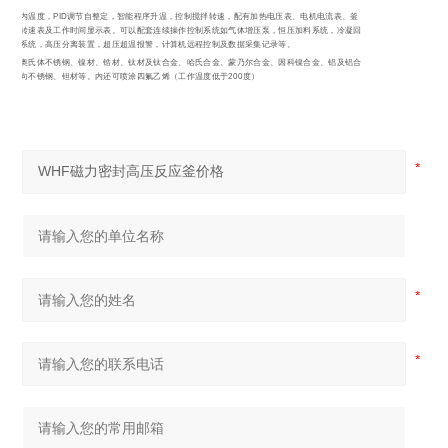
控制釜内温度，PID调节自整定，智能程序升温，控制搅拌转速，配有加热电压表、电机电流表、釜
内搅拌转速表及工作时间显示表。可以配套连续操作控制系统如气体增压泵，恒压加料系统，冷凝回
流接收系统，高压分离装置，超压超温报警，计算机远程控制及数据采集记录等。
各牌号奥氏体不锈钢、镍材、锆材、钛材及钛合金、哈氏合金、蒙乃尔合金、因科镍合金、铝及铝合
金、双向不锈钢、钽材等。内还可喷涂四氟乙烯（工作温度低于200度）