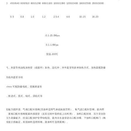
50/520
450/640
600/910
600/1290
800/1100
1000/1390
1200/2400
1800/2500
2000/3000
.2
0.5
0.8
1.0
1.2
2.5-4
4-6
10-15
16-20
-0.1-15.0Mpa
0.1-1.6Mpa
室温-300℃
夹套蒸汽，夹套导热油电加热管（或循环）加热，远红外，外半盘管等多种加热方式，加热器配防爆
夹套冷却或内盘管冷却
20-500r/min 可配防爆电机，变频调速等
自吸式，推进式，桨式，锚式，涡轮式等
搅拌口配磁力搅拌器、气相口配针形阀(充各种适用气体或抽真空用）、氢气进口配针型阀，釜内带
分布器、液相口配针形阀配釜内插底管（反应过程中取样或上出料用）、加料口配丝堵、压力安全防
爆口配压力表爆破片、控温口配保护管带铂电阻、釜内冷水盘管进出口配水嘴、下放料口配阀门（阀
门形式根据介质确定，有固体料选用球阀，液体料可选用展阀）。