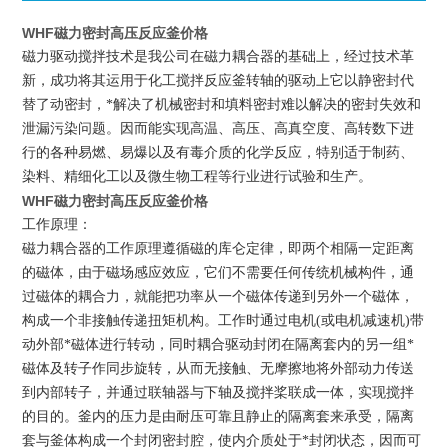
WHF磁力密封高压反应釜价格
磁力驱动搅拌技术是我公司在磁力耦合器的基础上，经过技术革
新，成功将其运用于化工搅拌
反应釜
转轴的驱动上它以静密封代
替了动密封，*解决了机械密封和填料密封难以解决的密封失效和
泄漏污染问题。因而能实现高温、高压、高真空度、高转数下进
行的各种易燃、易爆以及有毒介质的化学反应，特别适于制药、
染料、精细化工以及微生物工程等行业进行试验和生产。
WHF磁力密封高压反应釜价格
工作原理：
磁力耦合器的工作原理遵循磁的库仑定律，即两个相隔一定距离
的磁体，由于磁场感应效应，它们不需要任何传统机械构件，通
过磁体的耦合力，就能把功率从一个磁体传递到另外一个磁体，
构成一个非接触传递扭矩机构。工作时通过电机(或电机减速机)带
动外部*磁体进行转动，同时耦合驱动封闭在隔离套内的另一组*
磁体及转子作同步旋转，从而无接触、无摩擦地将外部动力传送
到内部转子，并通过联轴器与下轴及搅拌桨联成一体，实现搅拌
的目的。釜内的压力是由耐压可靠且静止的隔离套来承受，隔离
套与釜体构成一个封闭密封腔，使
内介质处于*封闭状态，因而可