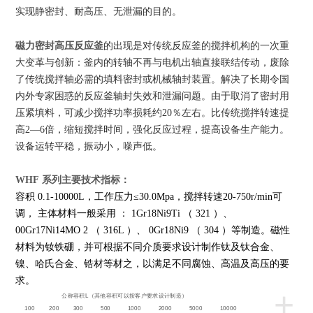
实现静密封、耐高压、无泄漏的目的。
磁力密封高压反应釜
的出现是对传统反应釜的搅拌机构的一次重
大变革与创新：釜内的转轴不再与电机出轴直接联结传动，废除
了传统搅拌轴必需的填料密封或机械轴封装置。解决了长期令国
内外专家困惑的反应釜轴封失效和泄漏问题。由于取消了密封用
压紧填料，可减少搅拌功率损耗约20％左右。比传统搅拌转速提
高2—6倍，缩短搅拌时间，强化反应过程，提高设备生产能力。
设备运转平稳，振动小，噪声低。
WHF 系列
主要技术指标：
容积 0.1-10000L，工作压力≤30.0Mpa，搅拌转速20-750r/min可
调， 主体材料一般采用 ： 1Gr18Ni9Ti （ 321 ）、
00Gr17Ni14MO 2 （ 316L ）、 0Gr18Ni9 （ 304 ）等制造。磁性
材料为钕铁硼，并可根据不同介质要求设计制作钛及钛合金、
镍、哈氏合金、锆材等材之，以满足不同腐蚀、高温及高压的要
求。
+
公称容积L（其他容积可以按客户要求设计制造）
0
100
200
300
500
1000
2000
5000
10000