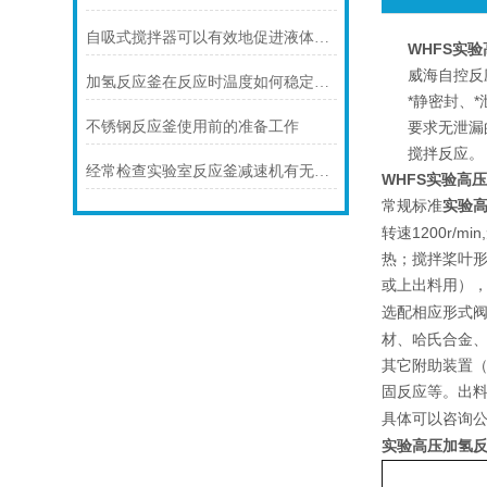
自吸式搅拌器可以有效地促进液体中的物质均匀混合
WHFS实
威海自控反
加氢反应釜在反应时温度如何稳定在范围内
*静密封、
不锈钢反应釜使用前的准备工作
要求无泄漏
搅拌反应。
经常检查实验室反应釜减速机有无漏油现象
WHFS实验高
实验
常规标准
1200r/min,
转速
热；搅拌桨叶
或上出料用）
选配相应形式
材、哈氏合金
其它附助装置
固反应等。出
具体可以咨询
实验高压加氢