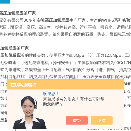
验高压加氢反应釜厂家
应釜有限公司30多年
实验高压加氢反应
生产厂家，生产的WHFS系列
实验
*泄漏，耐高温、高压、高真空、搅拌转速高、运行平稳、噪音小、适用
的各种搅拌反应的理想装置。轴套采用自润滑的石墨、陶瓷、聚四氟乙烯
压加氢反应釜厂家
高压加氢反应
釜
9.8Mpa
12.5Mpa
的性能参数：使用压力为
，设计压力
；工
00Cr17
无极调速，可选配防爆电机（操作安全）；主体接触物料材料为
形式为推进式；常规釜盖上开口配置：气相口配针形阀（进、排气、抽真
，加料口配丝堵，测控温口配保护管及铂电阻，压力表安全爆破口配压力
1Cr18Ni9Ti
SS321
0Cr18Ni
阀门；如果用户对设备的主体材料（
（
）、、
PPL
-0.1~
、内衬聚四氟乙烯或
等、釜盖釜体开口、内部结构、压力高低（
欢迎您！
（如冷凝回流装置、恒压加料罐、接收装置、冷凝器等）等有特殊要求，可
来自局域网的朋友！有什么可以帮
助您的吗？
料方式有上出料和下出料两种，供用户订货时选用。同时公司反应釜配有
5757988
公司销售部工程师（
）。
反应釜
常规性能配置表
标配公称容积
L
（也可按客