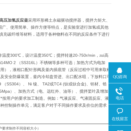
高压加氢反应釜
采用环形稀土永磁驱动搅拌器，搅拌力矩大、
范围广、使用简单、操作方便等特点，是实验室进行加氢或其他
填充碳纤维等材料，适用于各种物料在不同的反应条件下进行
300
350
20-750r/min
作温度
℃，设计温度
℃；搅拌转速
，zui高
Ni14MO 2
SS316L
（
）不锈钢等多种可选；加热方式为电加
空用），液相口配针形阀及釜内插底管（反应过程中可用来取样
QQ咨询
表及安全防爆装置，釜内冷却盘管进、出口配水咀，下放料口可
9
SS304
Ni
TA2
TC4 (
)
（
）、
镍、
或
钛或钛合金
、钽材、锆
35Mpa
）、加热方式（电、远红外、油等）、搅拌桨叶及增加
电话
*按用户的要求加工制造。例如：气液反应、气液固反应、液
多种控制操作单元，满足客户对于不同操作要求及价位的需求，
在线留言
户要求制作不同容积大小）