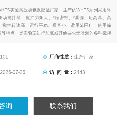
WHFS实验高压加氢反应釜厂家，生产的WHFS系列采用环
驱动搅拌器，搅拌力矩大、*静密封、*泄漏。耐高温、高
、搅拌转速高、运行平稳、噪音小、适用范围广、使用简
便等特点，是实验室进行加氢或其他要求无泄漏的各种搅拌
。轴套采用自润滑的石墨、陶瓷、聚四氟乙烯填充碳纤维等
于各种物料在不同的反应条件下进行搅拌。
10L
厂商性质：
生产厂家
2026-07-26
访 问 量：
2443
咨询
联系我们