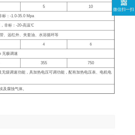
5
10
微信扫一扫
非标：
-1.0-35.0 Mpa
℃
，非标：
-20-
高温
℃
管、远红外、夹套油、水浴循环等
4
6
in
无极调速
5
355
750
及无级调速功能，具加热电压可调功能，配有加热电压表、电机电
埃及腐蚀气体。