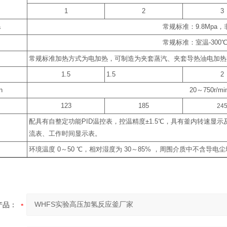
1
2
3
a
常规标准：
9.8Mpa
，
常规标准：室温
-300
常规标准加热方式为电加热，可制造为夹套蒸汽、夹套导热油电加热
1.5
1.5
2
n
20
～
750r/m
123
185
24
配具有自整定功能
PID
温控表，控温精度
±1.5
℃
，具有釜内转速显示
流表、工作时间显示表。
环境温度
0
～
50
℃
，相对湿度为
30
～
85%
，周围介质中不含导电尘
产品：