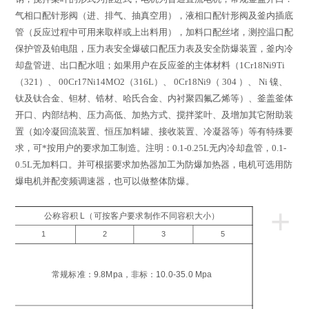
气相口配针形阀（进、排气、抽真空用），液相口配针形阀及釜内插底
管（反应过程中可用来取样或上出料用），加料口配丝堵，测控温口配
保护管及铂电阻，压力表安全爆破口配压力表及安全防爆装置，釜内冷
却盘管进、出口配水咀；如果用户在反应釜的主体材料（
1Cr18Ni9Ti
（
321
）、
00Cr17Ni14MO2
（
316L
）、
0Cr18Ni9
（
304
）、
Ni
镍、
钛及钛合金、钽材、锆材、哈氏合金、内衬聚四氟乙烯等）、釜盖釜体
开口、内部结构、压力高低、加热方式、搅拌桨叶、及增加其它附助装
置（如冷凝回流装置、恒压加料罐、接收装置、冷凝器等）等有特殊要
求，可*按用户的要求加工制造。注明：
0.1-0.25L
无内冷却盘管，
0.1-
0.5L
无加料口。并可根据要求加热器加工为防爆加热器，电机可选用防
爆电机并配变频调速器，也可以做整体防爆。
+
公称容积 L（可按客户要求制作不同容积大小）
1
2
3
5
工
压
常规标准：9.8Mpa，非标：10.0-35.0 Mpa
a