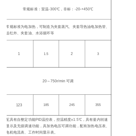
工
温
常规标准：室温-300℃，非标：-20-+450℃
℃
加
常规标准为电加热，可制造为夹套蒸汽、夹套导热油电加热管、
方
远红外、夹套油、水浴循环等
加
功
1
2
1.5
3
搅
转
20～750r/min 可调
in
电
功
123
185
245
355
W
配具有自整定功能PID温控表，控温精度±1.5℃，具有釜内转速
控
显示及无级调速功能，具加热电压可调功能，配有加热电压表、
仪
电机电流表、工作时间显示表。