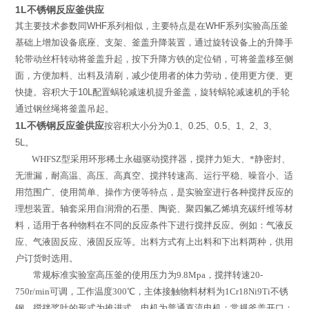
1L不锈钢反应釜供应
其主要技术参数同
WHF
系列相似，主要特点是在
WHF
系列实验高压釜
基础上增加设备底座、支架、釜盖升降装置，通过旋转设备上的升降手
轮带动丝杆转动将釜盖升起，按下升降方铁的定位销，可将釜盖移至侧
面，方便加料、出料及清刷，减少使用者的体力劳动，使用更方便、更
快捷。容积大于
10L
配置蜗轮减速机提升釜盖，旋转蜗轮减速机的手轮
通过钢丝绳将釜盖吊起。
1L不锈钢反应釜供应
按容积大小分为
0.1
、
0.25
、
0.5
、
1
、
2
、
3
、
5L
。
WHFSZ
型
采用环形稀土永磁驱动搅拌器，搅拌力矩大、*静密封、
无泄漏，耐高温、高压、高真空、搅拌转速高、运行平稳、噪音小、适
用范围广、使用简单、操作方便等特点，是实验室进行各种搅拌反应的
理想装置。轴套采用自润滑的石墨、陶瓷、聚四氟乙烯填充碳纤维等材
料，适用于各种物料在不同的反应条件下进行搅拌反应。例如：气液反
应、气液固反应、液固反应等。出料方式有上出料和下出料两种，供用
户订货时选用。
常规标准实验室高压釜的使用压力为
9.8Mpa
，搅拌转速
20-
750r/min
可调，工作温度
300
℃
，主体接触物料材料为
1Cr18Ni9Ti
不锈
钢，搅拌桨叶的形式为推进式，电机为普通直流电机；常规釜盖开口：