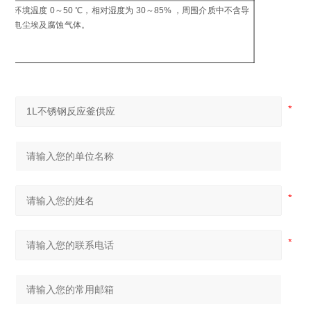
制
环境温度 0～50 ℃，相对湿度为 30～85% ，周围介质中不含导
工
电尘埃及腐蚀气体。
环