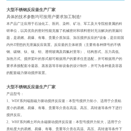
大型不锈钢反应釜生产厂家
具体的技术参数均可按用户要求加工制造!
本产品广泛应用于石油化工、医药、染料、矿冶、军工及大专院校隶属的科
研单位，以其优良的密封性能克服了机械密封和填料密封无法解决的泄漏问
题，是易燃、易爆、有毒、贵重介质加温、加压搅拌反应的*设备，是目前国
内外Z理想的无泄漏反应装置。反应釜的主体材质（主要有各种牌号的不锈
钢、碳钢、钛、镍、钽、透明玻璃及四氟衬里等）、结构形式、压力高低、
加热方式、搅拌桨叶的形式都可根据用户的要求任意选配，并可根据用户的
要求承接配套冷凝器、蒸发器等非标设备的设计制作，并可为各种釜及容器
的配套磁力驱动搅拌装置。
大型不锈钢反应釜生产厂家
产品型号：
1、WDF系列端面磁力驱动搅拌反应釜：本型号搅拌力矩小、适用于介质粘
度小的易燃、易爆、有毒、贵重等介质在高温、高压、高转速等条件下进行
搅拌反应。
2、WHF系列稀土环向永磁驱动搅拌反应釜：本型号搅拌力矩大，适用于介
质粘度大的易燃、易爆、有毒、贵重等介质在高温、高压、高转速等条件下