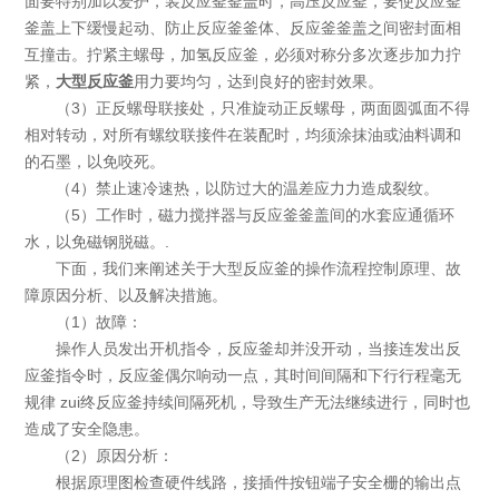
面要特别加以爱护，装反应釜釜盖时，高压反应釜，要使反应釜
釜盖上下缓慢起动、防止反应釜釜体、反应釜釜盖之间密封面相
互撞击。拧紧主螺母，加氢反应釜，必须对称分多次逐步加力拧
紧，
大型反应釜
用力要均匀，达到良好的密封效果。
（3）正反螺母联接处，只准旋动正反螺母，两面圆弧面不得
相对转动，对所有螺纹联接件在装配时，均须涂抹油或油料调和
的石墨，以免咬死。
（4）禁止速冷速热，以防过大的温差应力力造成裂纹。
（5）工作时，磁力搅拌器与反应釜釜盖间的水套应通循环
水，以免磁钢脱磁。.
下面，我们来阐述关于大型反应釜的操作流程控制原理、故
障原因分析、以及解决措施。
（1）故障：
操作人员发出开机指令，反应釜却并没开动，当接连发出反
应釜指令时，反应釜偶尔响动一点，其时间间隔和下行行程毫无
规律 zui终反应釜持续间隔死机，导致生产无法继续进行，同时也
造成了安全隐患。
（2）原因分析：
根据原理图检查硬件线路，接插件按钮端子安全栅的输出点