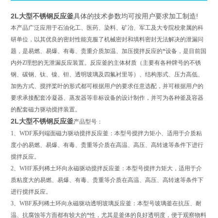
2L
大型不锈钢反应釜
具体的技术参数均可按用户要求加工制造!
本产品广泛应用于石油化工、医药、染料、矿冶、军工及大专院校隶属的科
研单位，以其优良的密封性能克服了机械密封和填料密封无法解决的泄漏问
题，是易燃、易爆、有毒、贵重介质加温、加压搅拌反应的*设备，是目前国
内外Z理想的无泄漏反应装置。反应釜的主体材质（主要有各种牌号的不锈
钢、碳钢、钛、镍、钽、透明玻璃及四氟衬里等）、结构形式、压力高低、
加热方式、搅拌桨叶的形式都可根据用户的要求任意选配，并可根据用户的
要求承接配套冷凝器、蒸发器等非标设备的设计制作，并可为各种釜及容器
的配套磁力驱动搅拌装置。
2L
大型不锈钢反应釜
产品型号：
1、WDF系列端面磁力驱动搅拌反应釜：本型号搅拌力矩小、适用于介质粘
度小的易燃、易爆、有毒、贵重等介质在高温、高压、高转速等条件下进行
搅拌反应。
2、WHF系列稀土环向永磁驱动搅拌反应釜：本型号搅拌力矩大，适用于介
质粘度大的易燃、易爆、有毒、贵重等介质在高温、高压、高转速等条件下
进行搅拌反应。
3、WBF系列稀土环向永磁驱动透明玻璃反应釜：本型号玻璃釜在抗压、耐
温、抗腐蚀等方面都有较大的*性，尤其是釜体的良好透明度，便于观察物料