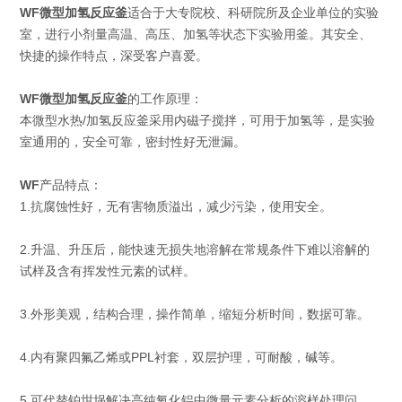
WF微型加氢反应釜
适合于大专院校、科研院所及企业单位的实验
室，进行小剂量高温、高压、加氢等状态下实验用釜。其安全、
快捷的操作特点，深受客户喜爱。
WF微型加氢反应釜
的工作原理：
本微型水热/加氢反应釜采用内磁子搅拌，可用于加氢等，是实验
室通用的，安全可靠，密封性好无泄漏。
WF
产品特点：
1.抗腐蚀性好，无有害物质溢出，减少污染，使用安全。
2.升温、升压后，能快速无损失地溶解在常规条件下难以溶解的
试样及含有挥发性元素的试样。
3.外形美观，结构合理，操作简单，缩短分析时间，数据可靠。
4.内有聚四氟乙烯或PPL衬套，双层护理，可耐酸，碱等。
5.可代替铂坩埚解决高纯氧化铝中微量元素分析的溶样处理问