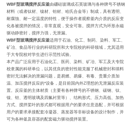
WBF型玻璃搅拌反应釜
由硼硅玻璃或石英玻璃与各种牌号不锈钢
材料（或者钛材、镍材、钽材、哈氏合金等）制成，具有透明、
耐腐蚀、耐一定温度的特性，便于操作者观察釜内介质的反应变
化各被搅拌的情况，非常直观，安全可靠。搅拌方式为环形永磁
驱动静密封，搅拌力强，无泄漏。
WBF型玻璃搅拌反应釜
适用于石油、化工、制药、染料、军工、
矿冶、食品等行业的科研院所和大专院校的科研领域，尤其适用
于大专院校对学生进行示范性试验。
本产品广泛应用于石油化工、医药、染料、矿冶、军工及大专院
校隶属的科研单位，以其优良的密封性能克服了机械密封和填料
密封无法解决的泄漏问题，是易燃、易爆、有毒、贵重介质加
温、加压搅拌反应的*设备，是目前国内外Z理想的无泄漏反应装
置。反应釜的主体材质（主要有各种牌号的不锈钢、碳钢、钛、
镍、钽、透明玻璃及四氟衬里等）、结构形式、压力高低、加热
方式、搅拌桨叶的形式都可根据用户的要求任意选配，并可根据
用户的要求承接配套冷凝器、蒸发器等非标设备的设计制作，并
可为各种釜及容器的配套磁力驱动搅拌装置。