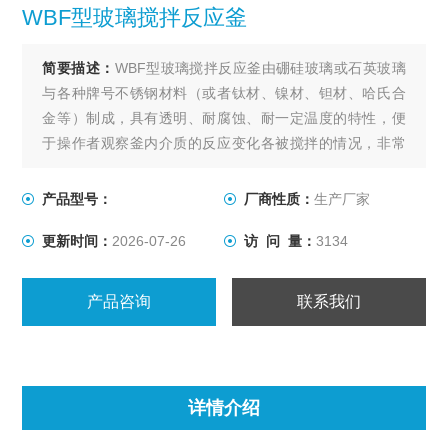
WBF型玻璃搅拌反应釜
简要描述：
WBF型玻璃搅拌反应釜由硼硅玻璃或石英玻璃
与各种牌号不锈钢材料（或者钛材、镍材、钽材、哈氏合
金等）制成，具有透明、耐腐蚀、耐一定温度的特性，便
于操作者观察釜内介质的反应变化各被搅拌的情况，非常
直观，安全可靠。搅拌方式为环形永磁驱动静密封，搅拌
力强，无泄漏。
产品型号：
厂商性质：
生产厂家
更新时间：
2026-07-26
访 问 量：
3134
产品咨询
联系我们
详情介绍