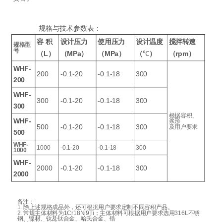
规格与技术参数表：
容
积
设计压力
使用压力
设计温度
搅拌转速
规格型
号
（L）
（MPa）
（MPa）
（
℃
）
（rpm）
WHF-
200
-0.1-20
-0.1-18
300
200
WHF-
300
-0.1-20
-0.1-18
300
300
根据容积、
WHF-
浆形
500
-0.1-20
-0.1-18
300
及用户要求
500
WHF-
1000
-0.1-20
-0.1-18
300
1000
WHF-
2000
-0.1-20
-0.1-18
300
2000
备注：
1. 除上述规格成品外，还可根据用户要求定制不同容积产品。
2. 常规主体材料为1Cr18Ni9Ti；主体材料可根据用户要求选用316L不锈
钢、镍材、钛及钛合金、哈氏合金、锆