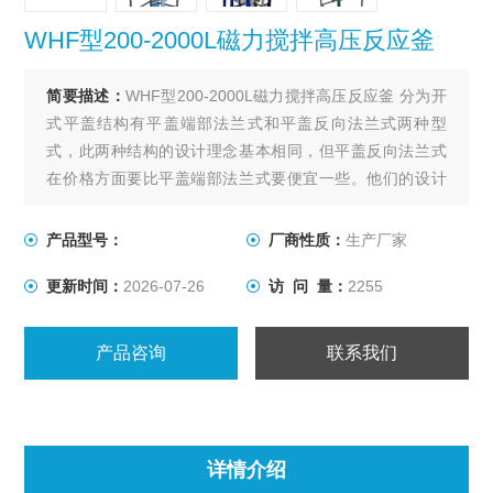
WHF型200-2000L磁力搅拌高压反应釜
简要描述：
WHF型200-2000L磁力搅拌高压反应釜 分为开
式平盖结构有平盖端部法兰式和平盖反向法兰式两种型
式，此两种结构的设计理念基本相同，但平盖反向法兰式
在价格方面要比平盖端部法兰式要便宜一些。他们的设计
理念是基于某些化工产品在生产过程中需要较高的压力
（4.0-35Mpa），对温度没有太大的限制，容积较小
产品型号：
厂商性质：
生产厂家
（3000L以下）的工况条件。
更新时间：
2026-07-26
访 问 量：
2255
产品咨询
联系我们
详情介绍