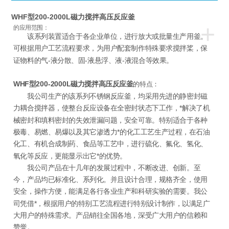
WHF型200-2000L磁力搅拌高压反应釜
+
的应用范围：
该系列装置适合于各企业单位，进行放大或批量生产用釜。
可根据用户工艺流程要求，为用户配套制作特殊要求搅拌桨，保
证物料的气-液分散、固-液悬浮、液-液混合等效果。
WHF型200-2000L磁力搅拌高压反应釜
的特点：
我公司生产的该系列不锈钢反应釜，均采用先进的静密封磁
力耦合搅拌器，使整台反应设备在全密封状态下工作，*解决了机
械密封和填料密封的失效泄漏问题，安全可靠。特别适合于各种
极毒、易燃、易爆以及其它渗透力*的化工工艺生产过程，在石油
化工、有机合成制药、食品等工艺中，进行硫化、氟化、氢化、
氧化等反应，更能显示出它*的优势。
我公司产品在十几年的发展过程中，不断改进、创新。至
今，产品均已标准化、系列化。并且设计合理，规格齐全，使用
安全，操作方便，能满足各行各业生产和科研实验的需要。我公
司凭借*，根据用户的特别工艺流程进行特别设计制作，以满足广
大用户的特殊需求。产品销往全国各地，深受广大用户的信赖和
赞誉。