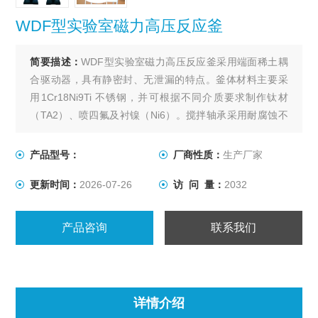
WDF型实验室磁力高压反应釜
简要描述：
WDF型实验室磁力高压反应釜采用端面稀土耦
合驱动器，具有静密封、无泄漏的特点。釜体材料主要采
用1Cr18Ni9Ti 不锈钢，并可根据不同介质要求制作钛材
（TA2）、喷四氟及衬镍（Ni6）。搅拌轴承采用耐腐蚀不
锈钢轴承，适合高转速、低粘度物料的搅拌。出料方式有
上出料和下出料两种，供用户订货时选用。该系列产品具
产品型号：
厂商性质：
生产厂家
有运转平稳、噪音小、操作方便等特点，是用户进行各种
更新时间：
2026-07-26
访 问 量：
2032
化学反应试验的理想装置。
产品咨询
联系我们
详情介绍