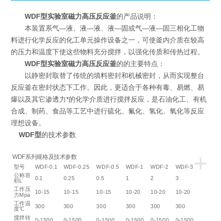
WDF型
实验室磁力高压反应釜
的产品说明：
本装置系气—液、液—液、液—固或气—液—固三相化工物
料进行化学反应的化工单元操作设备之一，可使釜内介质在较高
的压力和温度下使这些物料充分搅拌，以强化传质和传热过程。
WDF型
实验室磁力高压反应釜
的的主要特点：
以静密封取替了传统的填料密封和机械密封，从而实现整台
反应釜在密封状态下工作。因此，更适合于各种有毒、易燃、易
爆以及其它渗透力*的化学介质进行搅拌反应，是石油化工、有机
合成、制药、食品等工艺中进行硫化、氟化、氢化、氧化等反应
理想设备。
WDF型
的技术参数
+
WDF系列规格及技术参数
型号
WDF-0.1
WDF-0.25
WDF-0.5
WDF-1
WDF-2
WDF-3
公称容
0.1
0.25
0.5
1
2
3
积L
工作压
10-15
10-15
10-15
10-20
10-20
10-20
力Mpa
工作温
300
300
300
300
300
300
度℃
搅拌转
0-1500
0-1500
0-1500
0-1500
0-1500
0-1500