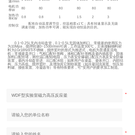
速r/min
电机功
80
80
80
80
80
80
率W
加热功
0.8
0.8
1
1.5
2
3
率KW
配有自动温度调节仪，控温精度±1℃；具有转速显示及无级
控制仪
调速功能，加热功率可调，能实现自动恒温的目的。
0.1~0.25L无内冷却盘管，0.1~0.5L无固体加料口。常规釜的使用压力
为10Mpa，搅拌转速0~1500r/min可调，工作温度300℃，主体接触物料材
料为1Gr18Ni9Ti不锈钢，搅拌桨叶的形式为推进式，电机为普通直流电
机；常规釜盖开口：气相口配针形阀，液相口配针形阀及釜内插底管，固体
加料口配丝堵，测控温口配铂电阻，压力表安全爆破口配压力表及安全防爆
装置，釜内冷却盘管进、出口配水咀；如果用户在釜盖、釜体开口、内部结
构、压力高低、搅拌桨叶、及增加其它附助装置（如冷凝回流装置、恒压加
料罐、接收装置、冷凝器等）等有特殊要求，可*安用户的要求加工制造。