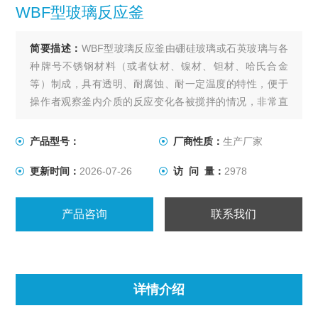
WBF型玻璃反应釜
简要描述：
WBF型玻璃反应釜由硼硅玻璃或石英玻璃与各
种牌号不锈钢材料（或者钛材、镍材、钽材、哈氏合金
等）制成，具有透明、耐腐蚀、耐一定温度的特性，便于
操作者观察釜内介质的反应变化各被搅拌的情况，非常直
观，安全可靠。搅拌方式为环形永磁驱动静密封，搅拌力
强，无泄漏。
产品型号：
厂商性质：
生产厂家
更新时间：
2026-07-26
访 问 量：
2978
产品咨询
联系我们
详情介绍