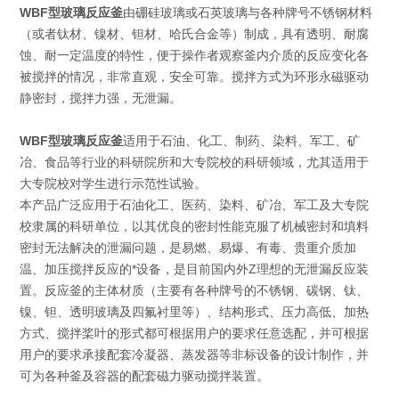
WBF型玻璃反应釜
由硼硅玻璃或石英玻璃与各种牌号不锈钢材料
（或者钛材、镍材、钽材、哈氏合金等）制成，具有透明、耐腐
蚀、耐一定温度的特性，便于操作者观察釜内介质的反应变化各
被搅拌的情况，非常直观，安全可靠。搅拌方式为环形永磁驱动
静密封，搅拌力强，无泄漏。
WBF型玻璃反应釜
适用于石油、化工、制药、染料、军工、矿
冶、食品等行业的科研院所和大专院校的科研领域，尤其适用于
大专院校对学生进行示范性试验。
本产品广泛应用于石油化工、医药、染料、矿冶、军工及大专院
校隶属的科研单位，以其优良的密封性能克服了机械密封和填料
密封无法解决的泄漏问题，是易燃、易爆、有毒、贵重介质加
温、加压搅拌反应的*设备，是目前国内外Z理想的无泄漏反应装
置。反应釜的主体材质（主要有各种牌号的不锈钢、碳钢、钛、
镍、钽、透明玻璃及四氟衬里等）、结构形式、压力高低、加热
方式、搅拌桨叶的形式都可根据用户的要求任意选配，并可根据
用户的要求承接配套冷凝器、蒸发器等非标设备的设计制作，并
可为各种釜及容器的配套磁力驱动搅拌装置。