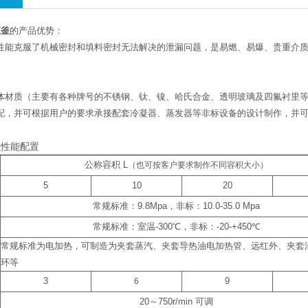
应釜
的产品优势：
性能克服了机械密封和填料密封无法解决的泄漏问题，是易燃、易爆、贵重介
体材质（主要有各种牌号的不锈钢、钛、
镍、哈氏合金、透明玻璃及四氟衬里
配，并可根据用户的要求承接配套冷凝器、蒸发器等非标设备的设计制作，并
积性能配置
公称容积
L
（也可按客户要求制作不同容积大小）
5
10
20
常规标准：
9.8Mpa
，非标：
10.0-35.0 Mpa
常规标准：室温
-300
℃
，非标：
-20-+450
℃
常规标准为电加热，可制造为夹套蒸汽、夹套导热油电加热管、远红外、夹套
环等
3
6
9
20
～
750r/min
可调