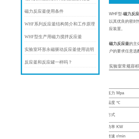
磁力反应釜使用条件
WHF型-
磁力反
以其优良的密封
WHF系列反应釜结构简介和工作原理
应装置。
WHF型生产用磁力搅拌反应釜
磁力反应釜
的主
实验室环形永磁驱动反应釜使用说明
户的要求任意选
反应釜和反应罐一样吗？
实验室常规容
工作压力
Mpa
工作温度
℃
加热方式
加热功率
KW
搅拌转速
r/min