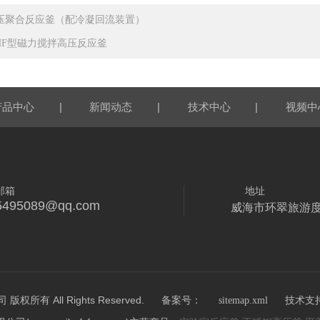
压聚合反应釜（配冷凝回流装置）
HF型磁力搅拌高压反应釜
|
|
|
产品中心
新闻动态
技术中心
视频中
邮箱
地址
5495089@qq.com
威海市环翠旅游
所有 All Rights Reserved.
技术支
备案号：
sitemap.xml