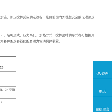
质加温、加压搅拌反应的选设备，是目前国内外理想安全的无泄漏反
等）、结构形式、压力高低、加热方式、搅拌桨叶的形式都可根据用
可为各种釜及容器的配套磁力驱动搅拌装置。
25
QQ咨询
油、水浴循
电话
9
在线留言