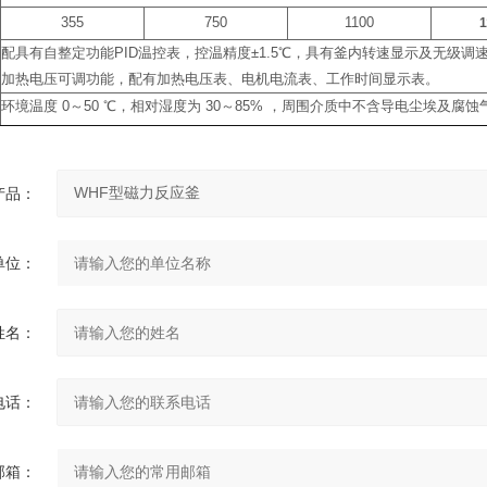
355
750
1100
配具有自整定功能
PID
温控表，控温精度
±1.5
℃
，具有釜内转速显示及无级调
加热电压可调功能，配有加热电压表、电机电流表、工作时间显示表。
环境温度
0
～
50
℃
，相对湿度为
30
～
85%
，周围介质中不含导电尘埃及腐蚀
产品：
单位：
姓名：
电话：
邮箱：