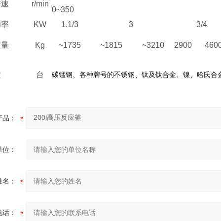
转速
r/min
0~350
功率
KW
1.1/3
3
3/4
重量
Kg
~1735
~1815
~3210
2900
460
质
台
碳锰钢、各种牌号的不锈钢、钛及钛合金、镍、哈氏合
产品：
单位：
姓名：
电话：