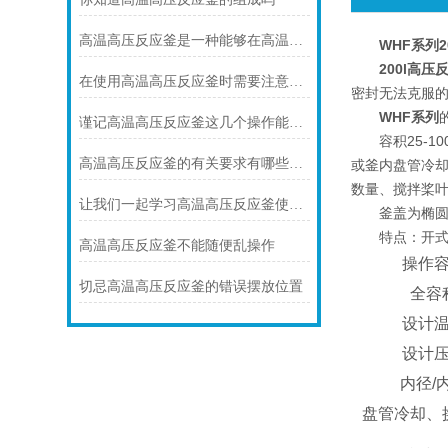
高温高压反应釜是一种能够在高温高压下进行反应的实验设备
WHF系列
200l高压
在使用高温高压反应釜时需要注意以下几点
密封无法克服
WHF系列
谨记高温高压反应釜这几个操作能避免不必要的麻烦
容积25-100
高温高压反应釜的有关要求有哪些呢？
或釜内盘管冷却
数量、搅拌桨
让我们一起学习高温高压反应釜使用管理制度
釜盖为椭圆封
特点：开
高温高压反应釜不能随便乱操作
操作
切忌高温高压反应釜的错误摆放位置
全容
设计
设计
内径
/
盘管冷却、