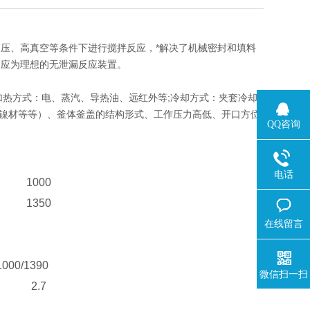
压、高真空等条件下进行搅拌反应，*解决了机械密封和填料
反应为理想的无泄漏反应装置。
变频调速，加热方式：电、蒸汽、导热油、远红外等;冷却方式：夹套冷却
O钛材、镍材等等）、釜体釜盖的结构形式、工作压力高低、开口方位
QQ咨询
电话
1000
1350
在线留言
1000/1390
微信扫一扫
2.7