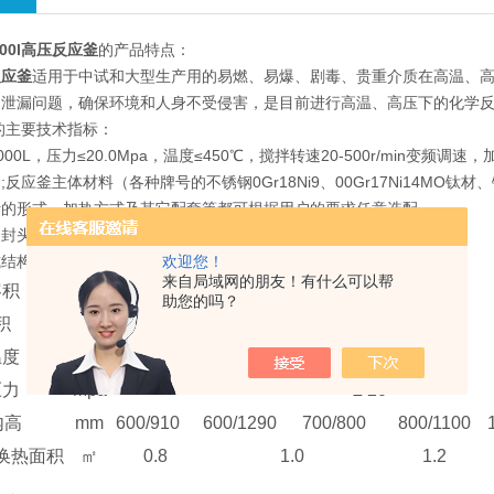
200l高压反应釜
的
产品特点：
反应釜
适用于中试和大型生产用的易燃、易爆、剧毒、贵重介质在高温、高
的泄漏问题，确保环境和人身不受侵害，是目前进行高温、高压下的化学
的
主要技术指标：
00L，压力≤20.0Mpa，温度≤450℃，搅拌转速20-500r/min
;反应釜主体材料（各种牌号的不锈钢0Gr18Ni9、00Gr17Ni14M
叶的形式、加热方式及其它配套等都可根据用户的要求任意选配。
头、端部法兰式结构
式结构、釜盖重量较轻，适用压力较低、容积较小的反应釜选用。
欢迎您！
来自局域网的朋友！有什么可以帮
容积
L
200
300
500
助您的吗？
积
L
250
400
630
温度
℃
250
压力
Mpa
≤
20
内高
mm
600/910
600/1290
700/800
800/1100
换热面积
㎡
0.8
1.0
1.2