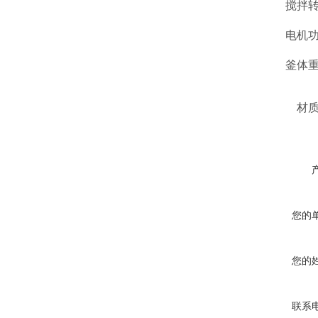
搅拌
电机
釜体
材
您的
您的
联系