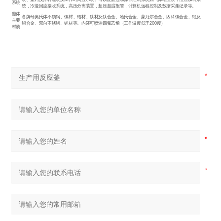
系统
统，冷凝回流接收系统，高压分离装置，超压超温报警，计算机远程控制及数据采集记录等。
釜体
各牌号奥氏体不锈钢、镍材、锆材、钛材及钛合金、哈氏合金、蒙乃尔合金、因科镍合金、铝及
主要
铝合金、双向不锈钢、钽材等。内还可喷涂四氟乙烯（工作温度低于200度）
材质