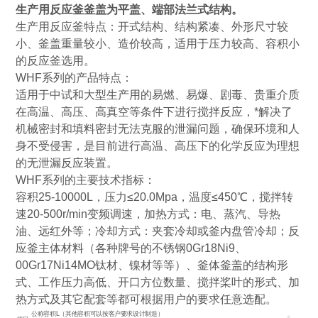
生产用反应釜釜盖为平盖、端部法兰式结构。
生产用反应釜特点：开式结构、结构紧凑、外形尺寸较
小、釜盖重量较小、造价较高，适用于压力较高、容积小
的反应釜选用。
WHF系列的产品特点：
适用于中试和大型生产用的易燃、易爆、剧毒、贵重介质
在高温、高压、高真空等条件下进行搅拌反应，*解决了
机械密封和填料密封无法克服的泄漏问题，确保环境和人
身不受侵害，是目前进行高温、高压下的化学反应为理想
的无泄漏反应装置。
WHF系列的主要技术指标：
容积25-10000L，压力≤20.0Mpa，温度≤450℃，搅拌转
速20-500r/min变频调速，加热方式：电、蒸汽、导热
油、远红外等；冷却方式：夹套冷却或釜内盘管冷却；反
应釜主体材料（各种牌号的不锈钢0Gr18Ni9、
00Gr17Ni14MO钛材、镍材等等）、釜体釜盖的结构形
式、工作压力高低、开口方位数量、搅拌桨叶的形式、加
热方式及其它配套等都可根据用户的要求任意选配。
公称容积L（其他容积可以按客户要求设计制造）