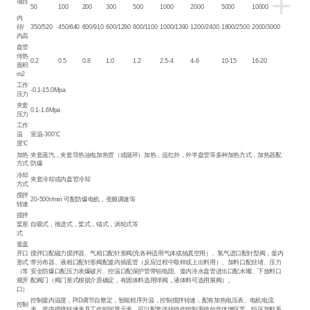
+
项目
50
100
200
300
500
1000
2000
5000
10000
内
径/
350/520
450/640
600/910
600/1290
800/1100
1000/1390
1200/2400
1800/2500
2000/3000
内高
盘管
传热
0.2
0.5
0.8
1.0
1.2
2.5-4
4-6
10-15
16-20
面积
m2
工作
-0.1-15.0Mpa
压力
夹套
0.1-1.6Mpa
压力
工作
温
室温-300℃
度℃
加热
夹套蒸汽，夹套导热油电加热管（或循环）加热，远红外，外半盘管等多种加热方式，加热器配
方式
防爆
冷却
夹套冷却或内盘管冷却
方式
搅拌
20-500r/min 可配防爆电机，变频调速等
转速
搅拌
桨形
自吸式，推进式，桨式，锚式，涡轮式等
式
釜盖
开口
搅拌口配磁力搅拌器、气相口配针形阀(充各种适用气体或抽真空用）、氢气进口配针型阀，釜内
形式
带分布器、液相口配针形阀配釜内插底管（反应过程中取样或上出料用）、加料口配丝堵、压力
（常
安全防爆口配压力表爆破片、控温口配保护管带铂电阻、釜内冷水盘管进出口配水嘴、下放料口
规开
配阀门（阀门形式根据介质确定，有固体料选用球阀，液体料可选用展阀）。
口）
控制釜内温度，PID调节自整定，智能程序升温，控制搅拌转速，配有加热电压表、电机电流
控制
表、釜内搅拌转速表及工作时间显示表。可以配套连续操作控制系统如气体增压泵，恒压加料系