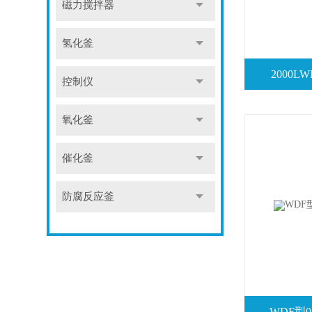
磁力搅拌器
氢化釜
2000
控制仪
氧化釜
催化釜
防腐反应釜
WDF型