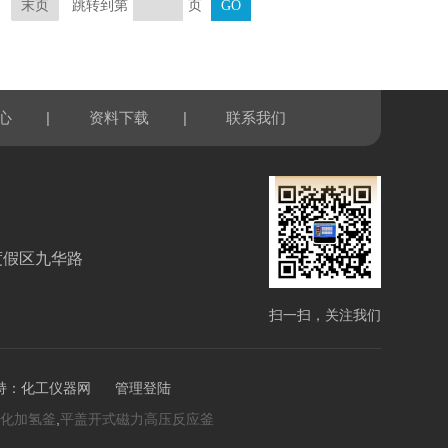
跳转到第
页
末页
|
|
心
资料下载
联系我们
度假区九华路
扫一扫，关注我们
持：
化工仪器网
管理登陆
,
化加氢釜
平盖开式磁力高压反应釜