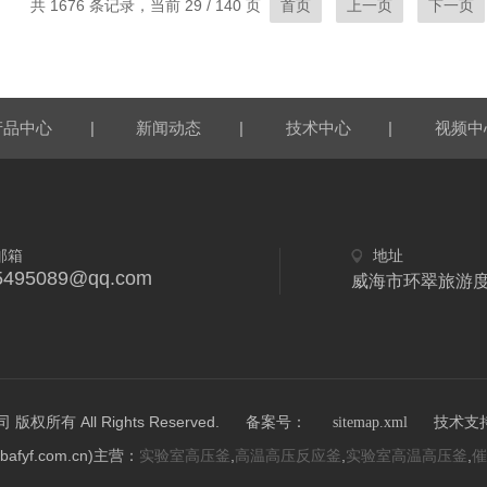
共 1676 条记录，当前 29 / 140 页
首页
上一页
下一页
|
|
|
产品中心
新闻动态
技术中心
视频中
邮箱
地址
5495089@qq.com
威海市环翠旅游
所有 All Rights Reserved.
技术支
备案号：
sitemap.xml
fyf.com.cn)主营：
,
,
,
实验室高压釜
高温高压反应釜
实验室高温高压釜
催