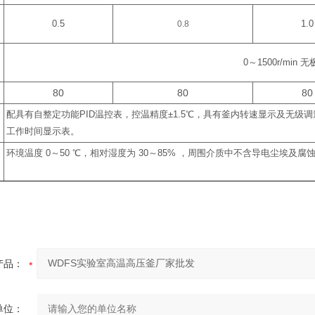
0.5
0.8
1.0
0
～
1500r/min
无
80
80
80
配具有自整定功能
PID
温控表，控温精度
±1.5
℃
，具有釜内转速显示及无级调
工作时间显示表。
环境温度
0
～
50
℃
，相对湿度为
30
～
85%
，周围介质中不含导电尘埃及腐
产品：
单位：