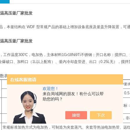
高温高压釜厂家批发
产品，本釜结构在 WDF 型常规产品的基础上增加设备底座及釜盖升降装置，
高温高压釜厂家批发
pa，工作温度300℃，电加热，主体材料1Gr18Ni9Ti不锈钢；开口名称：
全爆破口、加料口（1L以上配有）、釜内冷却盘管进、出口（0.25L无），
。
参数表
标配公称容积
L
（也可按客户要
欢迎您！
0.1
0.25
0.5
来自局域网的朋友！有什么可以帮
助您的吗？
常规标准：
9.8Mpa
，非标
常规标准：室温
-300
℃
，非
常规标准加热方式为电加热，可制造为夹套蒸汽、夹套导热油电加热管、远