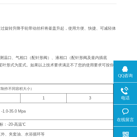
可通过旋转升降手轮带动丝杆将釜盖升起，使用方便、快捷、可减轻体
搅拌口、测温口、气相口（配针形阀）、液相口（配针形阀及釜内插底
搅拌桨叶形式为桨式。如果以上技术要求满足不了您的使用要求可按你
QQ咨询
求制作不同容积大小）
电话
1
3
：
-1.0-35.0 Mpa
在线留言
标：
-20-
高温
℃
红外、夹套油、水浴循环等