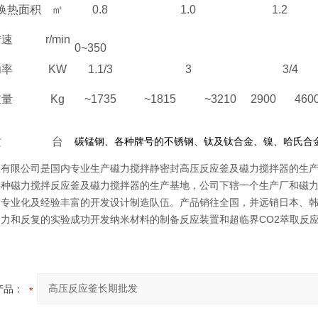
换热面积
㎡
0.8
1.0
1.2
转速
r/min
0~350
功率
KW
1.1/3
3
3/4
重量
Kg
~1735
~1815
~3210
2900
460
质
台
碳锰钢、各种牌号的不锈钢、钛及钛合金、镍、哈氏合
釜有限公司是国内专业生产磁力搅拌静密封高压反应釜及磁力搅拌器的生
各种磁力搅拌反应釜及磁力搅拌器的生产基地，公司下辖一个生产厂和磁
的专业化及经验丰富的开发设计制造队伍。产品销往全国，并远销日本、
努力和反复的实验成功开发纳米材料的制备反应装置和超临界CO2萃取反
产品：