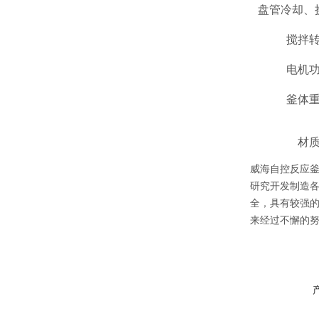
盘管冷却、
搅拌
电机
釜体
材
威海自控反应
研究开发制造
全，具有较强
来经过不懈的