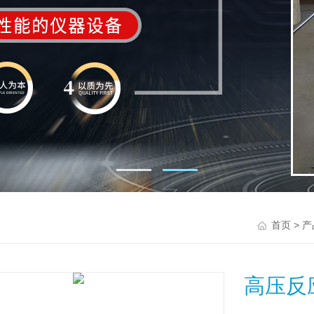
>
首页
产
高压反