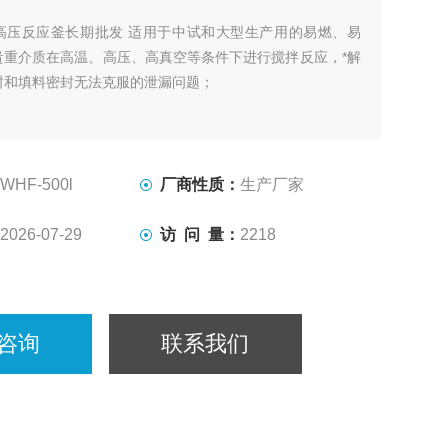
高压反应釜长期批发 适用于中试和大型生产用的易燃、易
贵重介质在高温、高压、高真空等条件下进行搅拌反应，*解
封和填料密封无法克服的泄漏问题；
WHF-500l
厂商性质：
生产厂家
2026-07-29
访 问 量：
2218
咨询
联系我们