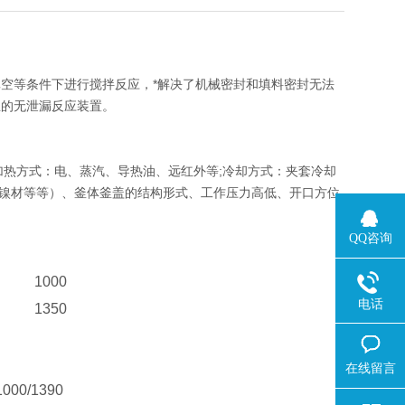
空等条件下进行搅拌反应，*解决了机械密封和填料密封无法
想的无泄漏反应装置。
变频调速，加热方式：电、蒸汽、导热油、远红外等;冷却方式：夹套冷却
O钛材、镍材等等）、釜体釜盖的结构形式、工作压力高低、开口方位
QQ咨询
1000
电话
1350
在线留言
1000/1390