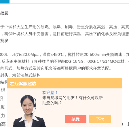
期批发
用于中试和大型生产用的易燃、易爆、剧毒、贵重介质在高温、高压、高真
题，确保环境和人身不受侵害，是目前进行高温、高压下的化学反应为理
期批发
：
00L，压力≤20.0Mpa，温度≤450℃，搅拌转速20-500r/min
;反应釜主体材料（各种牌号的不锈钢0Gr18Ni9、00Gr17Ni14M
叶的形式、加热方式及其它配套等都可根据用户的要求任意选配。
头、端部法兰式结构
构、釜盖重量较轻，适用压力较低、容积较小的反应釜选用。
容积
L
200
300
500
欢迎您！
来自局域网的朋友！有什么可以帮
积
L
250
400
630
助您的吗？
温度
℃
250
压力
Mpa
≤ 20
内高
mm
600/910
600/1290
700/800
800/1100