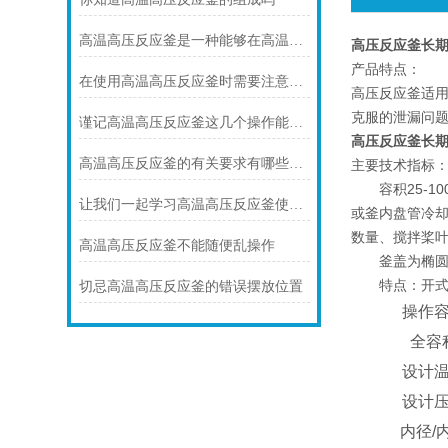
高温高压反应釜是一种能够在高温高压下进行反应的实验设备
高压反应釜长
产品特点：
在使用高温高压反应釜时需要注意以下几点
高压反应釜
适
克服的泄漏问
谨记高温高压反应釜这几个操作能避免不必要的麻烦
高压反应釜长
高温高压反应釜的有关要求有哪些呢？
主要技术指标
容积25-100
让我们一起学习高温高压反应釜使用管理制度
或釜内盘管冷却
数量、搅拌桨
高温高压反应釜不能随便乱操作
釜盖为椭圆封
特点：开式结
切忌高温高压反应釜的错误摆放位置
操作
全容
设计
设计
内径
/