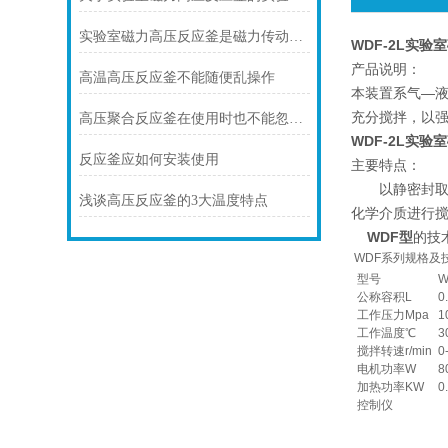
实验室磁力高压反应釜是磁力传动装置应用于反应设备的典型创新
WDF-2L实
产品说明：
高温高压反应釜不能随便乱操作
本装置系气—
充分搅拌，以
高压聚合反应釜在使用时也不能忽视安全问题
WDF-2L实
反应釜应如何安装使用
主要特点：
以静密封取替
浅谈高压反应釜的3大温度特点
化学介质进行
WDF型
的技
WDF系列规格及
型号
W
公称容积L
0
工作压力Mpa
1
工作温度℃
3
搅拌转速r/min
0
电机功率W
8
加热功率KW
0
控制仪