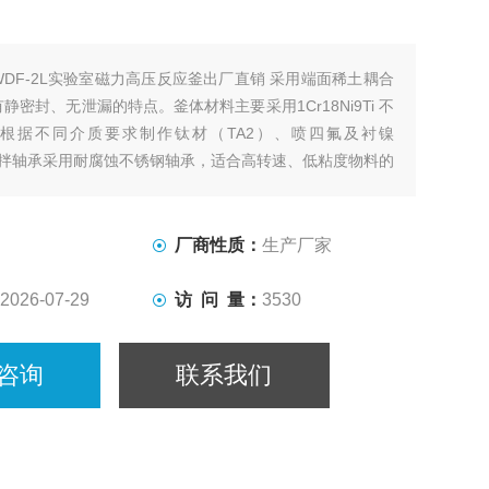
WDF-2L实验室磁力高压反应釜出厂直销 采用端面稀土耦合
静密封、无泄漏的特点。釜体材料主要采用1Cr18Ni9Ti 不
根据不同介质要求制作钛材（TA2）、喷四氟及衬镍
搅拌轴承采用耐腐蚀不锈钢轴承，适合高转速、低粘度物料的
方式有上出料和下出料两种，供用户订货时选用。
厂商性质：
生产厂家
2026-07-29
访 问 量：
3530
咨询
联系我们