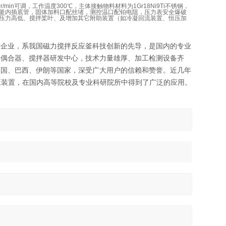
r/min可调，工作温度300℃，主体接触物料材料为1Gr18Ni9Ti不锈钢，
釜内插底管，固体加料口配丝堵，测控温口配铂电阻，压力表安全爆破
压力高低、搅拌桨叶、及增加其它附助装置（如冷凝回流装置、恒压加
产企业，系我国磁力搅拌反应釜科技创新的先导，是国内的专业
力偶合器、搅拌器研发中心，技术力量雄厚、加工检测设备齐
韩国、巴西、伊朗等国家，深受广大用户的信赖和赞誉。近几年
应装置，在国内高等院校及专业科研院所中得到了广泛的应用。