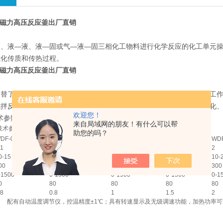
验室磁力高压反应釜出厂直销
液、液—液、液—固或气—液—固三相化工物料进行化学反应的化工单元
强化传质和传热过程。
验室磁力高压反应釜出厂直销
了传统的填料密封和机械密封，从而实现整台反应釜在密封状态下工作。
搅拌反应，是石油化工、有机合成、制药、食品等工艺中进行硫化、氟化
欢迎您！
术参数
来自局域网的朋友！有什么可以帮
技术参数
助您的吗？
DF-0.1
WDF-0.25
WDF-0.5
WDF-1
WD
.1
0.25
0.5
1
2
0-15
10-15
10-15
10-20
10-
00
300
300
300
300
-1500
0-1500
0-1500
0-1500
0-1
0
80
80
80
80
.8
0.8
1
1.5
2
配有自动温度调节仪，控温精度±1℃；具有转速显示及无级调速功能，加热功率可