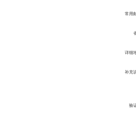
常用
详细
补充
验