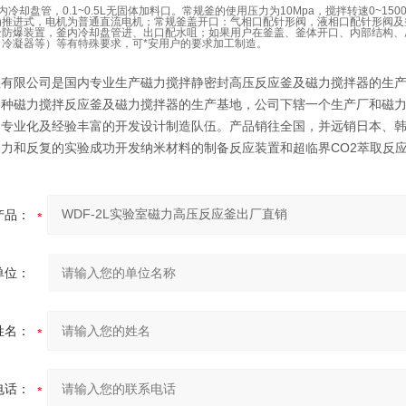
无内冷却盘管，0.1~0.5L无固体加料口。常规釜的使用压力为10Mpa，搅拌转速0~1500
为推进式，电机为普通直流电机；常规釜盖开口：气相口配针形阀，液相口配针形阀及
全防爆装置，釜内冷却盘管进、出口配水咀；如果用户在釜盖、釜体开口、内部结构、
、冷凝器等）等有特殊要求，可*安用户的要求加工制造。
釜有限公司是国内专业生产磁力搅拌静密封高压反应釜及磁力搅拌器的生
各种磁力搅拌反应釜及磁力搅拌器的生产基地，公司下辖一个生产厂和磁
的专业化及经验丰富的开发设计制造队伍。产品销往全国，并远销日本、
努力和反复的实验成功开发纳米材料的制备反应装置和超临界CO2萃取反
产品：
单位：
姓名：
电话：