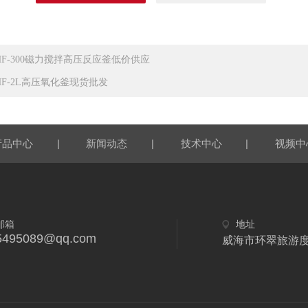
HF-300磁力搅拌高压反应釜低价供应
HF-2L高压氧化釜现货批发
|
|
|
产品中心
新闻动态
技术中心
视频中
邮箱
地址
5495089@qq.com
威海市环翠旅游