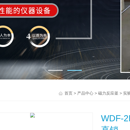
>
>
>
首页
产品中心
磁力反应釜
实
WDF
直销