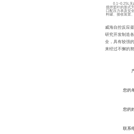
0.1~0.25L
搅拌桨叶的形式
口配压力表及安
料罐、接收装置
威海自控反应
研究开发制造
全，具有较强
来经过不懈的
您的
您的
联系