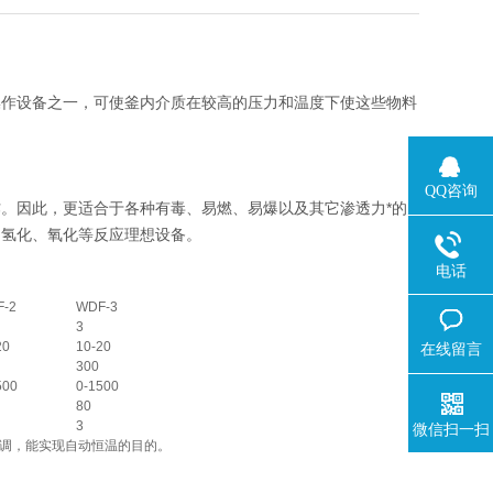
操作设备之一，可使釜内介质在较高的压力和温度下使这些物料
QQ咨询
因此，更适合于各种有毒、易燃、易爆以及其它渗透力*的
、氢化、氧化等反应理想设备。
电话
F-2
WDF-3
3
20
10-20
在线留言
300
500
0-1500
80
3
微信扫一扫
调，能实现自动恒温的目的。