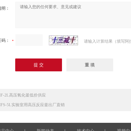
说明：
证码：
请输入计算结果（填写阿
HF-2L高压氧化釜低价供应
HFS-5L实验室用高压反应釜出厂直销
|
|
|