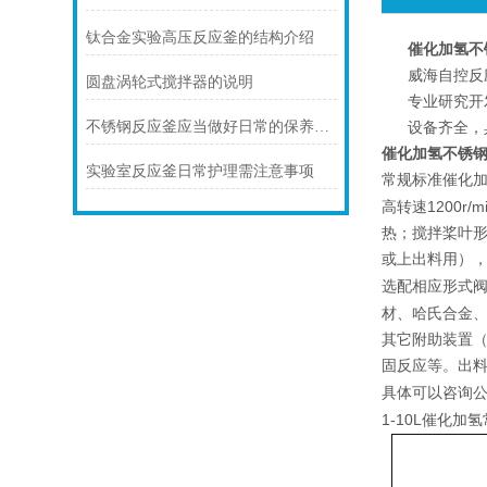
钛合金实验高压反应釜的结构介绍
催化加氢不
威海自控反
圆盘涡轮式搅拌器的说明
专业研究开
不锈钢反应釜应当做好日常的保养和保护
设备齐全，
催化加氢不锈
实验室反应釜日常护理需注意事项
催化
常规标准
1200r/mi
高转速
热；搅拌桨叶
或上出料用）
选配相应形式
材、哈氏合金
其它附助装置
固反应等。出
具体可以咨询
1-10L催化加氢