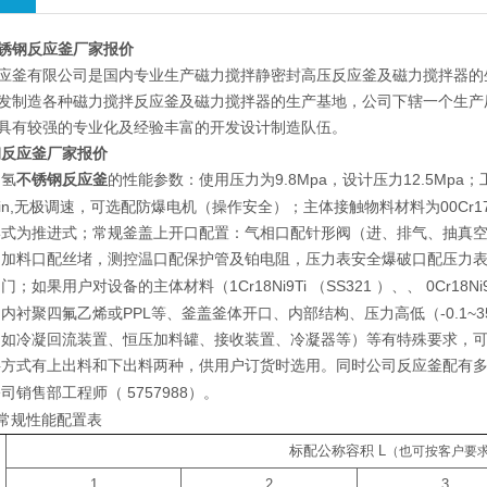
锈钢反应釜厂家报价
应釜有限公司是国内专业生产磁力搅拌静密封高压反应釜及磁力搅拌器的
发制造各种磁力搅拌反应釜及磁力搅拌器的生产基地，公司下辖一个生产
具有较强的专业化及经验丰富的开发设计制造队伍。
钢反应釜厂家报价
加氢
不锈钢反应釜
9.8Mpa
12.5Mpa
的性能参数：使用压力为
，设计压力
；
n,
00Cr1
无极调速，可选配防爆电机（操作安全）；主体接触物料材料为
形式为推进式；常规釜盖上开口配置：气相口配针形阀（进、排气、抽真
，加料口配丝堵，测控温口配保护管及铂电阻，压力表安全爆破口配压力
1Cr18Ni9Ti
SS321
0Cr18Ni
阀门；如果用户对设备的主体材料（
（
）、、
PPL
-0.1~
、内衬聚四氟乙烯或
等、釜盖釜体开口、内部结构、压力高低（
（如冷凝回流装置、恒压加料罐、接收装置、冷凝器等）等有特殊要求，可
料方式有上出料和下出料两种，供用户订货时选用。同时公司反应釜配有
5757988
公司销售部工程师（
）。
常规性能配置表
标配公称容积
L
（也可按客户要
1
2
3