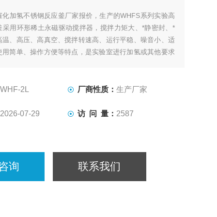
催化加氢不锈钢反应釜厂家报价，生产的WHFS系列实验高
釜采用环形稀土永磁驱动搅拌器，搅拌力矩大、*静密封、*
高温、高压、高真空、搅拌转速高、运行平稳、噪音小、适
使用简单、操作方便等特点，是实验室进行加氢或其他要求
种搅拌反应的理想装置。
WHF-2L
厂商性质：
生产厂家
2026-07-29
访 问 量：
2587
咨询
联系我们