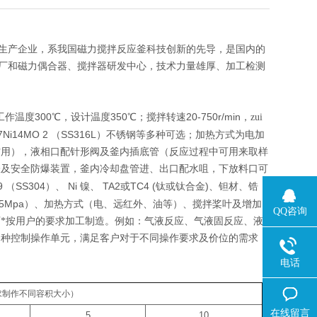
生产企业，系我国磁力搅拌反应釜科技创新的先导，是国内的
厂和磁力偶合器、搅拌器研发中心，技术力量雄厚、加工检测
300
350
20-750r/min
工作温度
℃，设计温度
℃；搅拌转速
，zui
7Ni14MO 2
SS316L
（
）不锈钢等多种可选；加热方式为电加
空用），液相口配针形阀及釜内插底管（反应过程中可用来取样
表及安全防爆装置，釜内冷却盘管进、出口配水咀，下放料口可
9
SS304
Ni
TA2
TC4 (
)
（
）、
镍、
或
钛或钛合金
、钽材、锆
35Mpa
）、加热方式（电、远红外、油等）、搅拌桨叶及增加
QQ咨询
*按用户的要求加工制造。例如：气液反应、气液固反应、液
多种控制操作单元，满足客户对于不同操作要求及价位的需求，
电话
求制作不同容积大小）
在线留言
5
10