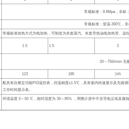
常规标准：
9.8Mpa
，非标
常规标准：室温
-300
℃
，非
常规标准加热方式为电加热，可制造为夹套蒸汽、夹套导热油电加热管、远
1.5
1.5
2
20
～
750r/min
无
123
185
245
配具有自整定功能
PID
温控表，控温精度
±1.5
℃
，具有釜内转速显示及无级调
工作时间显示表。
环境温度
0
～
50
℃
，相对湿度为
30
～
85%
，周围介质中不含导电尘埃及腐