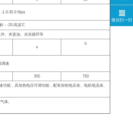
：
-1.0-35.0 Mpa
微信扫一扫
标：
-20-
高温
℃
红外、夹套油、水浴循环等
6
4
极调速
355
750
速功能，具加热电压可调功能，配有加热电压表、电机电流表、
蚀气体。