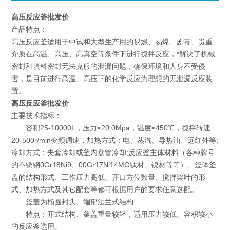
高压反应釜批发价
产品特点：
高压反应釜
适用于中试和大型生产用的易燃、易爆、剧毒、贵重
介质在高温、高压、高真空等条件下进行搅拌反应，*解决了机械
密封和填料密封无法克服的泄漏问题，确保环境和人身不受侵
害，是目前进行高温、高压下的化学反应为理想的无泄漏反应装
置。
高压反应釜批发价
主要技术指标：
容积25-10000L，压力≤20.0Mpa，温度≤450℃，搅拌转速
20-500r/min变频调速，加热方式：电、蒸汽、导热油、远红外等;
冷却方式：夹套冷却或釜内盘管冷却;反应釜主体材料（各种牌号
的不锈钢0Gr18Ni9、00Gr17Ni14MO钛材、镍材等等）、釜体釜
盖的结构形式、工作压力高低、开口方位数量、搅拌桨叶的形
式、加热方式及其它配套等都可根据用户的要求任意选配。
釜盖为椭圆封头、端部法兰式结构
特点：开式结构、釜盖重量较轻，适用压力较低、容积较小
的反应釜选用。