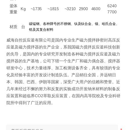
釜体
6240
Kg
~1735
~1815
~3210
2900
4600
重量
7700
碳锰钢、各种牌号的不锈钢、钛及钛合金、镍、哈氏合金、
材质
台
锆及其复合材料
威海自控反应釜有限公司是国内专业生产磁力搅拌静密封高压反
应釜及磁力搅拌器的生产企业，系我国磁力搅拌反应釜科技创新
的先导，是国内的专业研究开发制造各种磁力搅拌反应釜及磁力
搅拌器的生产基地，公司下辖一个生产厂和磁力偶合器、搅拌器
研发中心，技术力量雄厚、加工检测设备齐全，具有较强的专业
化及经验丰富的开发设计制造队伍。产品销往全国，并远销日
本、韩国、巴西、伊朗等国家，深受广大用户的信赖和赞誉。近
几年来经过不懈的努力和反复的实验成功开发纳米材料的制备反
应装置和超临界CO2萃取反应装置，在国内高等院校及专业科研
院所中得到了广泛的应用。