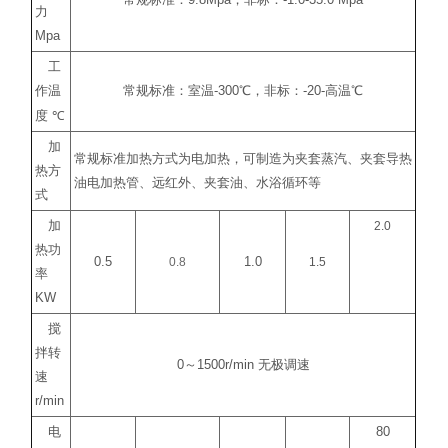
常规标准：
9.8Mpa
，非标：
-1.0-35.0 Mpa
力
Mpa
工
作温
常规标准：室温
-300
℃
，非标：
-20-
高温
℃
度
℃
加
常规标准加热方式为电加热，可制造为夹套蒸汽、夹套导热
热方
油电加热管、远红外、夹套油、水浴循环等
式
加
2.0
热功
0.5
0.8
1.0
1.5
率
KW
搅
拌转
0
～
1500r/min
无极调速
速
r/min
电
80