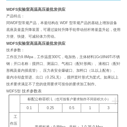
WDFS实验室高温高压釜批发供应
产品特点：
同WDF型常规产品，本釜结构在 WDF 型常规产品的基础上增加设备
底座及釜盖升降装置，可通过旋转升降手轮带动丝杆将釜盖升起，使用
方便、快捷、可减轻体力劳动。
WDFS实验室高温高压釜批发供应
技术参数：
工作压力9.8Mpa，工作温度300℃，电加热，主体材料1Gr18Ni9Ti不锈
钢；开口名称：搅拌口、测温口、气相口（配针形阀）、液相口（配针
形阀及釜内插底管）、压力表安全爆破口、加料口（1L以上配有）、
釜内冷却盘管进、出口（0.25L无），搅拌桨叶形式为桨式。如果以上
技术要求满足不了您的使用要求可按你的要求加工制作。
技术参数表
WDFS型
+
标配公称容积
L
（也可按客户要求制作不同容积大小）
0.1
0.25
0.5
1
3
工
作压