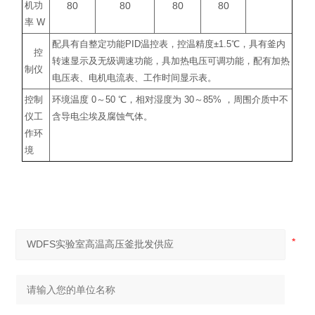
80
80
80
80
机功
率
W
配具有自整定功能
PID
温控表，控温精度
±1.5
℃
，具有釜内
控
转速显示及无级调速功能，具加热电压可调功能，配有加热
制仪
电压表、电机电流表、工作时间显示表。
控制
环境温度
0
～
50
℃
，相对湿度为
30
～
85%
，周围介质中不
仪工
含导电尘埃及腐蚀气体。
作环
境