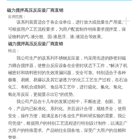
磁力搅拌高压反应釜厂商直销
+
应用范围：
该系列装置适合于各企业单位，进行放大或批量生产用釜。
可根据用户工艺流程要求，为用户配套制作特殊要求搅拌桨，保
证物料的气-液分散、固-液悬浮、液-液混合等效果。
磁力搅拌高压反应釜厂商直销
特点：
我公司生产的该系列不锈钢反应釜，均采用先进的静密封磁
力耦合搅拌器，使整台反应设备在全密封状态下工作，*解决了机
械密封和填料密封的失效泄漏问题，安全可靠。特别适合于各种
极毒、易燃、易爆以及其它渗透力*的化工工艺生产过程，在石油
化工、有机合成制药、食品等工艺中，进行硫化、氟化、氢化、
氧化等反应，更能显示出它*的优势。
我公司产品在十几年的发展过程中，不断改进、创新。至
今，产品均已标准化、系列化。并且设计合理，规格齐全，使用
安全，操作方便，能满足各行各业生产和科研实验的需要。我公
司凭借*，根据用户的特别工艺流程进行特别设计制作，以满足广
大用户的特殊需求。产品销往全国各地，深受广大用户的信赖和
赞誉。