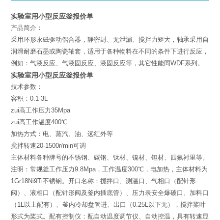
实验室用小型反应釜报价单
产品简介：
采用环形永磁驱动偶合器，静密封、无泄漏、搅拌力矩大，轴承采用自
润滑耐磨石墨或陶瓷轴套，适用于各种物料在不同的条件下进行反应，
例如：气液反应、气液固反应、液固反应等，其它性能同WDF系列。
实验室用小型反应釜报价单
技术参数：
容积：0.1-3L
zui高工作压力35Mpa
zui高工作温度400℃
加热方式：电、蒸汽、油、远红外等
搅拌转速20-1500r/min可调
主体材料各种牌号的不锈钢、碳钢、钛材、镍材、钽材、四氟衬里等。
注明：常规釜工作压力9.8Mpa，工作温度300℃，电加热，主体材料为
1Gr18Ni9Ti不锈钢。开口名称：搅拌口、测温口、气相口（配针形
阀）、液相口（配针形阀及釜内插底管）、压力表安全爆破口、加料口
（1L以上配有）、釜内冷却盘管进、出口（0.25L以下无），搅拌桨叶
形式为桨式。配有控制仪：配自动温度调节仪、自动控温，具有转速显