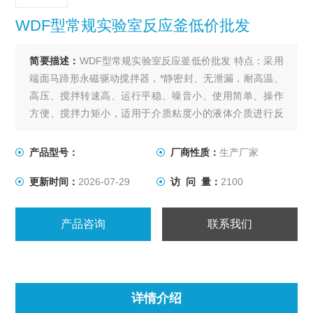
WDF型常规实验室反应釜低价批发
简要描述：
WDF型常规实验室反应釜低价批发 特点：采用
端面马蹄形永磁驱动搅拌器，*静密封、无泄漏，耐高温、
高压、搅拌转速高、运行平稳、噪音小、使用简单、操作
方便、搅拌力矩小，适用于介质粘度小的液体介质进行反
应，不适用于粘度大的、带固体料或催化剂的介质进行反
应。
产品型号：
厂商性质：
生产厂家
更新时间：
2026-07-29
访 问 量：
2100
产品咨询
联系我们
详情介绍