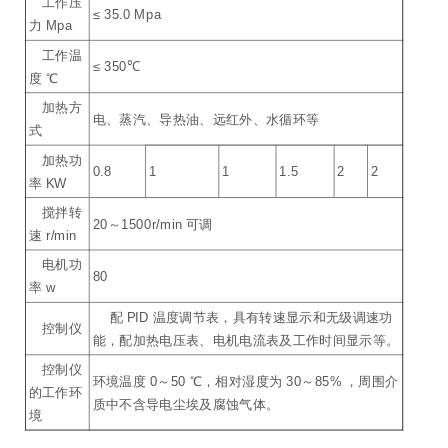
工作压
≤ 35.0 Mpa
力 Mpa
工作温
≤ 350℃
度 ℃
加热方
电、蒸汽、导热油、远红外、水循环等
式
加热功
0.8
1
1
1.5
2
2
率 KW
搅拌转
20～1500r/min 可调
速 r/min
电机功
80
率 w
配 PID 温度调节表，具有转速显示和无级调速功
控制仪
能，配加热电压表、电机电流表及工作时间显示等。
控制仪
环境温度 0～50 ℃，相对湿度为 30～85% ，周围介
的工作环
质中不含导电尘埃及腐蚀气体。
境