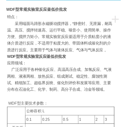
WDF型常规实验室反应釜低价批发
+
特点：
采用端面马蹄形永磁驱动搅拌器，*静密封、无泄漏，耐高
温、高压、搅拌转速高、运行平稳、噪音小、使用简单、操作
方便、搅拌力矩小。常规实验室反应釜适用于介质粘度小的液
体介质进行反应，不适用于粘度大的、带固体料或催化剂的介
质进行反应。主要用于气体与液体反应、气体与气体反应 。
WDF型常规实验室反应釜低价批发
应用领域：
广泛应用于各种催化反应、高温高压合成、加氢反应、气液
两相、液液两相、放热反应、组成测试、稳定性、腐蚀性测
试、精细加工、超临界反映、催化剂评价和发展等应用、主要
分布在石油化工、化学、制药、高分子合成、冶金等领域。
WDF型主要技术参数：
公称容积 L
0.1
0.25
0.5
1
2
3