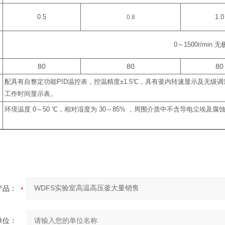
0.5
0.8
1.0
0
～
1500r/min
无
80
80
80
配具有自整定功能
PID
温控表，控温精度
±1.5
℃
，具有釜内转速显示及无级调
工作时间显示表。
环境温度
0
～
50
℃
，相对湿度为
30
～
85%
，周围介质中不含导电尘埃及腐
产品：
单位：