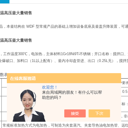
高温高压釜大量销售
产品，本釜结构在 WDF 型常规产品的基础上增加设备底座及釜盖升降装置，
高温高压釜大量销售
pa，工作温度300℃，电加热，主体材料1Gr18Ni9Ti不锈钢；开口名称：
全爆破口、加料口（1L以上配有）、釜内冷却盘管进、出口（0.25L无），
。
参数表
标配公称容积
L
（也可按客户要
欢迎您！
0.1
0.25
0.5
来自局域网的朋友！有什么可以帮
助您的吗？
常规标准：
9.8Mpa
，非标
常规标准：室温
-300
℃
，非
常规标准加热方式为电加热，可制造为夹套蒸汽、夹套导热油电加热管、远