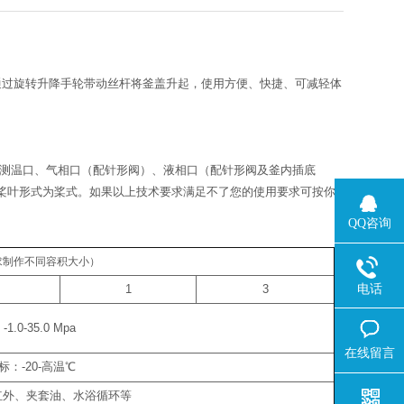
可通过旋转升降手轮带动丝杆将釜盖升起，使用方便、快捷、可减轻体
搅拌口、测温口、气相口（配针形阀）、液相口（配针形阀及釜内插底
搅拌桨叶形式为桨式。如果以上技术要求满足不了您的使用要求可按你
QQ咨询
求制作不同容积大小）
电话
1
3
：
-1.0-35.0 Mpa
在线留言
标：
-20-
高温
℃
红外、夹套油、水浴循环等