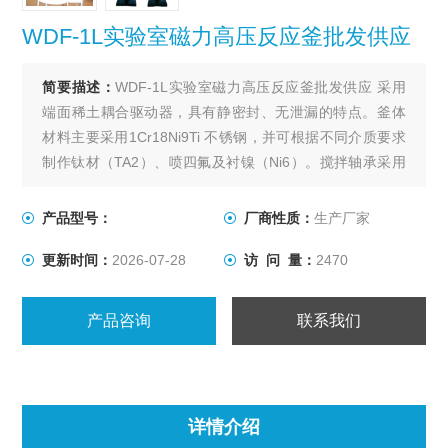
WDF-1L实验室磁力高压反应釜批发供应
简要描述：
WDF-1L实验室磁力高压反应釜批发供应 采用
端面稀土耦合驱动器，具有静密封、无泄漏的特点。釜体
材料主要采用1Cr18Ni9Ti 不锈钢，并可根据不同介质要求
制作钛材（TA2）、喷四氟及衬镍（Ni6）。搅拌轴承采用
耐腐蚀不锈钢轴承，适合高转速、低粘度物料的搅拌。出
料方式有上出料和下出料两种，供用户订货时选用。
产品型号：
厂商性质：
生产厂家
更新时间：
2026-07-28
访 问 量：
2470
产品咨询
联系我们
详情介绍