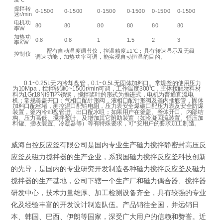
搅拌转
0-1500
0-1500
0-1500
0-1500
0-1500
0-1500
速r/min
电机功
80
80
80
80
80
80
率W
加热功
0.8
0.8
1
1.5
2
3
率KW
配有自动温度调节仪，控温精度±1℃；具有转速显示及无级
控制仪
调速功能，加热功率可调，能实现自动恒温的目的。
0.1~0.25L无内冷却盘管，0.1~0.5L无固体加料口。常规釜的使用压力
为10Mpa，搅拌转速0~1500r/min可调，工作温度300℃，主体接触物料材
料为1Gr18Ni9Ti不锈钢，搅拌桨叶的形式为推进式，电机为普通直流电
机；常规釜盖开口：气相口配针形阀，液相口配针形阀及釜内插底管，固体
加料口配丝堵，测控温口配铂电阻，压力表安全爆破口配压力表及安全防爆
装置，釜内冷却盘管进、出口配水咀；如果用户在釜盖、釜体开口、内部结
构、压力高低、搅拌桨叶、及增加其它附助装置（如冷凝回流装置、恒压加
料罐、接收装置、冷凝器等）等有特殊要求，可*安用户的要求加工制造。
威海自控反应釜有限公司是国内专业生产磁力搅拌静密封高压反
应釜及磁力搅拌器的生产企业，系我国磁力搅拌反应釜科技创新
的先导，是国内的专业研究开发制造各种磁力搅拌反应釜及磁力
搅拌器的生产基地，公司下辖一个生产厂和磁力偶合器、搅拌器
研发中心，技术力量雄厚、加工检测设备齐全，具有较强的专业
化及经验丰富的开发设计制造队伍。产品销往全国，并远销日
本、韩国、巴西、伊朗等国家，深受广大用户的信赖和赞誉。近