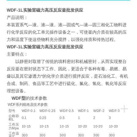
WDF-1L实验室磁力高压反应釜批发供应
产品说明：
本装置系气—液、液—液、液—固或气—液—固三相化工物料进
行化学反应的化工单元操作设备之一，可使釜内介质在较高的压
力和温度下使这些物料充分搅拌，以强化传质和传热过程。
WDF-1L实验室磁力高压反应釜批发供应
主要特点：
以静密封取替了传统的填料密封和机械密封，从而实现整台
反应釜在密封状态下工作。因此，更适合于各种有毒、易燃、易
爆以及其它渗透力*的化学介质进行搅拌反应，是石油化工、有机
合成、制药、食品等工艺中进行硫化、氟化、氢化、氧化等反应
理想设备。
WDF型
的技术参数
+
WDF系列规格及技术参数
型号
WDF-0.1
WDF-0.25
WDF-0.5
WDF-1
WDF-2
WDF-3
公称容
0.1
0.25
0.5
1
2
3
积L
工作压
10-15
10-15
10-15
10-20
10-20
10-20
力Mpa
工作温
300
300
300
300
300
300
度℃