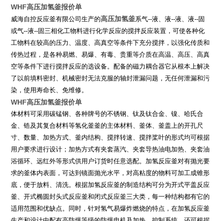
WHF高压加氢釜报价单
高压加氢釜
威海自控反应釜有限公司生产的
系气
--
液、液
--
液、液
--
固
或气
--
液
--
固三相化工物料进行化学反应的搅拌反应装置，可使各种化
工物料在较高的压力、温度、高真空等条件下充分搅拌，以强化传质和
传热过程，是各种易燃、易爆、有毒、贵重等介质在高温、高压、高真
空等条件下进行搅拌反应的选设备。配备的磁力耦合器它从根本上解决
了以前填料密封、机械密封无法克服的轴封泄漏问题，无任何泄漏和污
染，使用寿命长、免维修。
WHF高压加氢釜报价单
体材料可采用碳锰钢、各种牌号的不锈钢、钛及钛合金、镍、哈氏合
金、锆及其复合材料等氢化釜釜的主体材料、釜体、釜盖上的开孔尺
寸、数量、加热方式、釜内结构、搅拌转速、搅拌桨叶的形式均可根据
用户要求进行设计；加热方式有夹套蒸汽、夹套导热油电加热、夹套油
浴循环、远红外等形式供用户订货时任意选配。加氢反应釜对有抛光要
求的釜体内表面，可达到镜面抛光水平，对高粘度的物料可加工成锥形
底，便于放料、清洗。根据加氢反应釜的制造结构可分为开式平盖反应
釜、开式椭圆封头式反应釜和闭式反应釜三大类，每一种结构都有它的
适用范围和优缺点。同时，针对氢气易爆炸燃烧的特点，在加氢反应釜
生产和设计中配有高防爆等级的防爆电机及加热、控制系统。还可根据