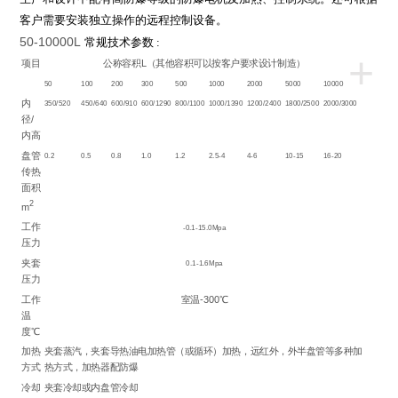
客户需要安装独立操作的远程控制设备。
50-10000L
常规技术参数
:
+
项目
公称容积L（其他容积可以按客户要求设计制造）
50
100
200
300
500
1000
2000
5000
10000
内
350/520
450/640
600/910
600/1290
800/1100
1000/1390
1200/2400
1800/2500
2000/3000
径/
内高
盘管
0.2
0.5
0.8
1.0
1.2
2.5-4
4-6
10-15
16-20
传热
面积
2
m
工作
-0.1-15.0Mpa
压力
夹套
0.1-1.6Mpa
压力
工作
室温-300℃
温
度℃
加热
夹套蒸汽，夹套导热油电加热管（或循环）加热，远红外，外半盘管等多种加
方式
热方式，加热器配防爆
冷却
夹套冷却或内盘管冷却