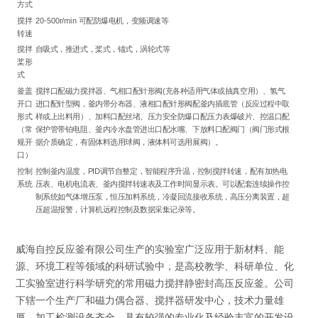
方式
搅拌
20-500r/min 可配防爆电机，变频调速等
转速
搅拌
自吸式，推进式，桨式，锚式，涡轮式等
桨形
式
釜盖
搅拌口配磁力搅拌器、气相口配针形阀(充各种适用气体或抽真空用）、氢气
开口
进口配针型阀，釜内带分布器、液相口配针形阀配釜内插底管（反应过程中取
形式
样或上出料用）、加料口配丝堵、压力安全防爆口配压力表爆破片、控温口配
（常
保护管带铂电阻、釜内冷水盘管进出口配水嘴、下放料口配阀门（阀门形式根
规开
据介质确定，有固体料选用球阀，液体料可选用展阀）。
口）
控制
控制釜内温度，PID调节自整定，智能程序升温，控制搅拌转速，配有加热电
系统
压表、电机电流表、釜内搅拌转速表及工作时间显示表。可以配套连续操作控
制系统如气体增压泵，恒压加料系统，冷凝回流接收系统，高压分离装置，超
压超温报警，计算机远程控制及数据采集记录等。
威海自控反应釜有限公司生产的实验室广泛应用于新材料、能
源、环境工程等领域的科研试验中，是高校教学、科研单位、化
工实验室进行科学研究的常用磁力搅拌静密封高压反应釜。公司
下辖一个生产厂和磁力偶合器、搅拌器研发中心，技术力量雄
厚、加工检测设备齐全，具有较强的专业化及经验丰富的开发设