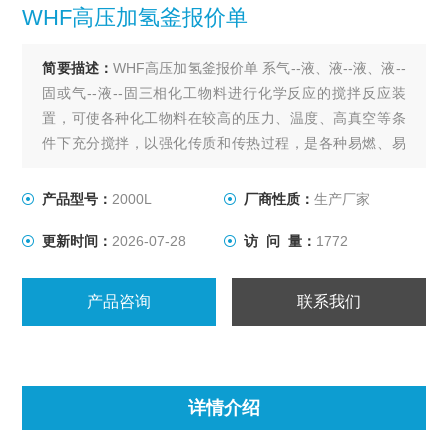
WHF高压加氢釜报价单
简要描述：
WHF高压加氢釜报价单 系气--液、液--液、液--
固或气--液--固三相化工物料进行化学反应的搅拌反应装
置，可使各种化工物料在较高的压力、温度、高真空等条
件下充分搅拌，以强化传质和传热过程，是各种易燃、易
爆、有毒、贵重等介质在高温、高压、高真空等条件下进
行搅拌反应的选设备。
产品型号：
2000L
厂商性质：
生产厂家
更新时间：
2026-07-28
访 问 量：
1772
产品咨询
联系我们
详情介绍