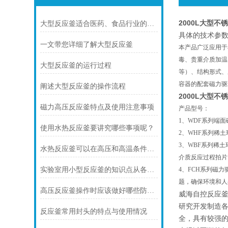
2000L大型
大型反应釜适合医药、食品行业的高纯度要求
具体的技术参数
一文带您详细了解大型反应釜
本产品广泛应用于
毒、贵重介质加温
大型反应釜的运行过程
等）、结构形式、
容器的配套磁力驱
阐述大型反应釜的操作流程
2000L大型
磁力高压反应釜特点及使用注意事项
产品型号：
1、WDF系列端
使用水热反应釜要讲究哪些事项呢？
2、WHF系列稀
3、WBF系列稀
水热反应釜可以在高压和高温条件下工作
介质反应过程拍片
实验室用小型反应釜的知识点从各方面去着手
4、FCH系列磁
题，确保环境和人
高压反应釜操作时应该做好哪些防护措施？
威海自控反应
研究开发制造
反应釜常用封头的特点与使用情况
全，具有较强