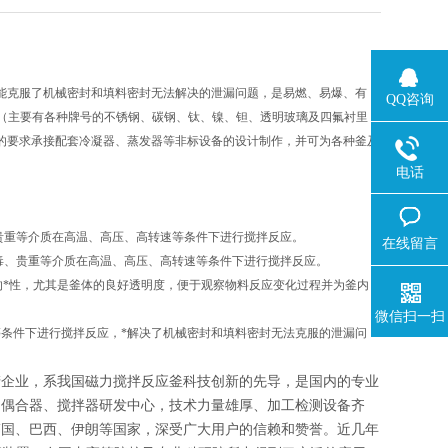
能克服了机械密封和填料密封无法解决的泄漏问题，是易燃、易爆、有
QQ咨询
质（主要有各种牌号的不锈钢、碳钢、钛、镍、钽、透明玻璃及四氟衬里
的要求承接配套冷凝器、蒸发器等非标设备的设计制作，并可为各种釜及
电话
贵重等介质在高温、高压、高转速等条件下进行搅拌反应。
在线留言
毒、贵重等介质在高温、高压、高转速等条件下进行搅拌反应。
的*性，尤其是釜体的良好透明度，便于观察物料反应变化过程并为釜内
微信扫一扫
等条件下进行搅拌反应，*解决了机械密封和填料密封无法克服的泄漏问
产企业，系我国磁力搅拌反应釜科技创新的先导，是国内的专业
力偶合器、搅拌器研发中心，技术力量雄厚、加工检测设备齐
韩国、巴西、伊朗等国家，深受广大用户的信赖和赞誉。近几年