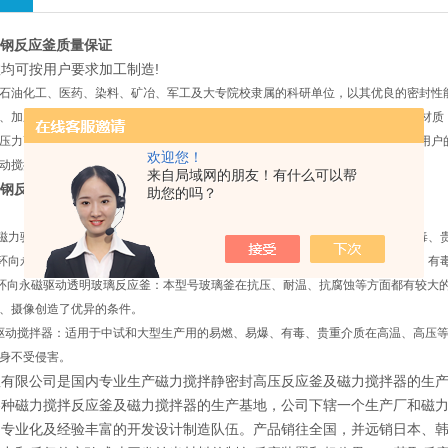
不锈钢反应釜质量保证
均可按用户要求加工制造!
石油化工、医药、染料、矿冶、军工及大专院校隶属的科研单位，以其优良的密封性
、加压搅拌反应的*设备，是目前国内外Z理想的无泄漏反应装置。反应釜的主体材
压力高低、加热方式、搅拌桨叶的形式都可根据用户的要求任意选配，并可根据用户
欢迎您！
动搅拌装置。
来自局域网的朋友！有什么可以帮
不锈钢反应釜质量保证
助您的吗？
面磁力驱动搅拌反应釜：本型号搅拌力矩小、适用于介质粘度小的易燃、易爆、有毒、
土环向永磁驱动搅拌反应釜：本型号搅拌力矩大，适用于介质粘度大的易燃、易爆、有
土环向永磁驱动透明玻璃反应釜：本型号玻璃釜在抗压、耐温、抗腐蚀等方面都有较大
、摄像创造了优异的条件。
力驱动搅拌器：适用于中试和大型生产用的易燃、易爆、有毒、贵重介质在高温、高压
身不受侵害。
釜有限公司是国内专业生产磁力搅拌静密封高压反应釜及磁力搅拌器的生
各种磁力搅拌反应釜及磁力搅拌器的生产基地，公司下辖一个生产厂和磁
的专业化及经验丰富的开发设计制造队伍。产品销往全国，并远销日本、