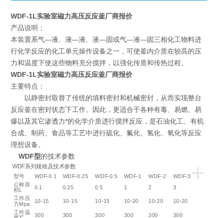
WDF-1L实验室磁力高压反应釜厂商报价
产品说明：
本装置系气—液、液—液、液—固或气—液—固三相化工物料进
行化学反应的化工单元操作设备之一，可使釜内介质在较高的压
力和温度下使这些物料充分搅拌，以强化传质和传热过程。
WDF-1L实验室磁力高压反应釜厂商报价
主要特点：
以静密封取替了传统的填料密封和机械密封，从而实现整台
反应釜在密封状态下工作。因此，更适合于各种有毒、易燃、易
爆以及其它渗透力*的化学介质进行搅拌反应，是石油化工、有机
合成、制药、食品等工艺中进行硫化、氟化、氢化、氧化等反应
理想设备。
WDF型
的技术参数
+
WDF系列规格及技术参数
型号
WDF-0.1
WDF-0.25
WDF-0.5
WDF-1
WDF-2
WDF-3
公称容
0.1
0.25
0.5
1
2
3
积L
工作压
10-15
10-15
10-15
10-20
10-20
10-20
力Mpa
工作温
300
300
300
300
300
300
度℃