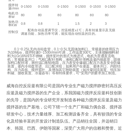
搅拌转
0-1500
0-1500
0-1500
0-1500
0-1500
0-1500
速r/min
电机功
80
80
80
80
80
80
率W
加热功
0.8
0.8
1
1.5
2
3
率KW
配有自动温度调节仪，控温精度±1℃；具有转速显示及无级
控制仪
调速功能，加热功率可调，能实现自动恒温的目的。
0.1~0.25L无内冷却盘管，0.1~0.5L无固体加料口。常规釜的使用压力
为10Mpa，搅拌转速0~1500r/min可调，工作温度300℃，主体接触物料材
料为1Gr18Ni9Ti不锈钢，搅拌桨叶的形式为推进式，电机为普通直流电
机；常规釜盖开口：气相口配针形阀，液相口配针形阀及釜内插底管，固体
加料口配丝堵，测控温口配铂电阻，压力表安全爆破口配压力表及安全防爆
装置，釜内冷却盘管进、出口配水咀；如果用户在釜盖、釜体开口、内部结
构、压力高低、搅拌桨叶、及增加其它附助装置（如冷凝回流装置、恒压加
料罐、接收装置、冷凝器等）等有特殊要求，可*安用户的要求加工制造。
威海自控反应釜有限公司是国内专业生产磁力搅拌静密封高压反
应釜及磁力搅拌器的生产企业，系我国磁力搅拌反应釜科技创新
的先导，是国内的专业研究开发制造各种磁力搅拌反应釜及磁力
搅拌器的生产基地，公司下辖一个生产厂和磁力偶合器、搅拌器
研发中心，技术力量雄厚、加工检测设备齐全，具有较强的专业
化及经验丰富的开发设计制造队伍。产品销往全国，并远销日
本、韩国、巴西、伊朗等国家，深受广大用户的信赖和赞誉。近