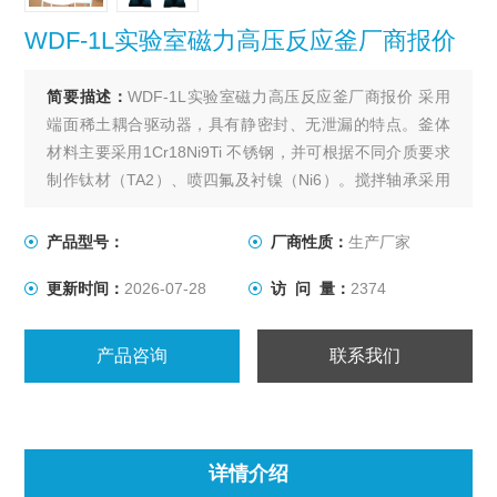
WDF-1L实验室磁力高压反应釜厂商报价
简要描述：
WDF-1L实验室磁力高压反应釜厂商报价 采用
端面稀土耦合驱动器，具有静密封、无泄漏的特点。釜体
材料主要采用1Cr18Ni9Ti 不锈钢，并可根据不同介质要求
制作钛材（TA2）、喷四氟及衬镍（Ni6）。搅拌轴承采用
耐腐蚀不锈钢轴承，适合高转速、低粘度物料的搅拌。出
料方式有上出料和下出料两种，供用户订货时选用。
产品型号：
厂商性质：
生产厂家
更新时间：
2026-07-28
访 问 量：
2374
产品咨询
联系我们
详情介绍