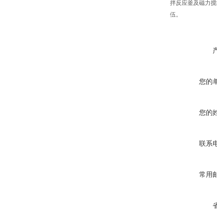
拌反应釜及磁力搅
伍。
您的
您的
联系
常用