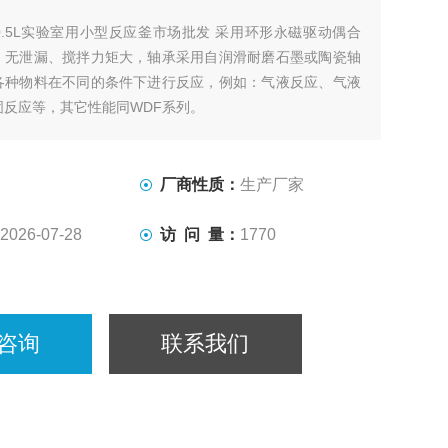
0.5L实验室用小型反应釜市场批发 采用环形永磁驱动偶合
、无泄漏、搅拌力矩大，轴承采用自润滑耐磨石墨或陶瓷轴
各种物料在不同的条件下进行反应，例如：气液反应、气液
固反应等，其它性能同WDF系列。
厂商性质：
生产厂家
2026-07-28
访 问 量：
1770
咨询
联系我们