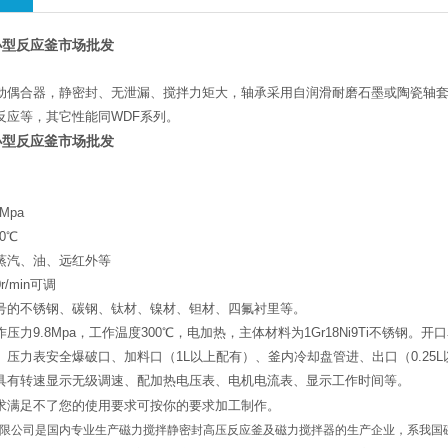
用小型反应釜市场批发
动偶合器，静密封、无泄漏、搅拌力矩大，轴承采用自润滑耐磨石墨或陶瓷轴
反应等，其它性能同WDF系列。
用小型反应釜市场批发
Mpa
0℃
蒸汽、油、远红外等
r/min可调
号的不锈钢、碳钢、钛材、镍材、钽材、四氟衬里等。
压力9.8Mpa，工作温度300℃，电加热，主体材料为1Gr18Ni9Ti不锈
、压力表安全爆破口、加料口（1L以上配有）、釜内冷却盘管进、出口（0.2
具有转速显示无级调速、配加热电压表、电机电流表、显示工作时间等。
求满足不了您的使用要求可按你的要求加工制作。
限公司是国内专业生产磁力搅拌静密封高压反应釜及磁力搅拌器的生产企业，系我国