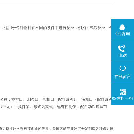
套，适用于各种物料在不同的条件下进行反应，例如：气液反应、气
QQ咨询
电话
在线留言
微信扫一扫
钢。开口名称：搅拌口、测温口、气相口（配针形阀）、液相口（配针形阀
5L以下无），搅拌桨叶形式为桨式。配有控制仪：配自动温度调节
磁力搅拌反应釜科技创新的先导，是国内的专业研究开发制造各种磁力搅