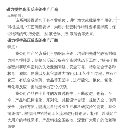
磁力搅拌高压反应釜生产厂商
+
应用范围：
该系列装置适合于各企业单位，进行放大或批量生产用釜。
可根据用户工艺流程要求，为用户配套制作特殊要求搅拌桨，保
证物料的气-液分散、固-液悬浮、液-液混合等效果。
磁力搅拌高压反应釜生产厂商
特点：
我公司生产的该系列不锈钢反应釜，均采用先进的静密封磁
力耦合搅拌器，使整台反应设备在全密封状态下工作，*解决了机
械密封和填料密封的失效泄漏问题，安全可靠。特别适合于各种
极毒、易燃、易爆以及其它渗透力*的化工工艺生产过程，在石油
化工、有机合成制药、食品等工艺中，进行硫化、氟化、氢化、
氧化等反应，更能显示出它*的优势。
我公司产品在十几年的发展过程中，不断改进、创新。至
今，产品均已标准化、系列化。并且设计合理，规格齐全，使用
安全，操作方便，能满足各行各业生产和科研实验的需要。我公
司凭借*，根据用户的特别工艺流程进行特别设计制作，以满足广
大用户的特殊需求。产品销往全国各地，深受广大用户的信赖和
赞誉。