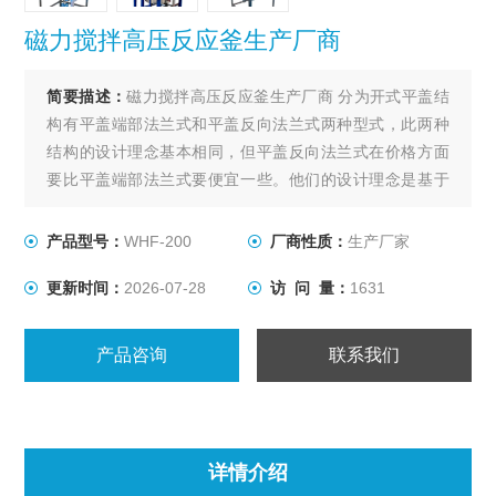
磁力搅拌高压反应釜生产厂商
简要描述：
磁力搅拌高压反应釜生产厂商 分为开式平盖结
构有平盖端部法兰式和平盖反向法兰式两种型式，此两种
结构的设计理念基本相同，但平盖反向法兰式在价格方面
要比平盖端部法兰式要便宜一些。他们的设计理念是基于
某些化工产品在生产过程中需要较高的压力（4.0-
35Mpa），对温度没有太大的限制，容积较小（3000L以
产品型号：
WHF-200
厂商性质：
生产厂家
下）的工况条件。
更新时间：
2026-07-28
访 问 量：
1631
产品咨询
联系我们
详情介绍