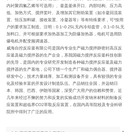
内衬聚四氟乙烯等可选用）、釜盖釜体开口、内部结构、压力高
低、加热方式、搅拌桨叶、及增加其它附助装置（如冷凝回流装
置、恒压加料罐、接收装置、冷凝器等）等有特殊要求，可*按用
户的要求加工制造。注明：0.1~0.25L无内冷却盘管，0.1~0.5L无
加料口。并可根据要求加热器加工为防爆加热器，电机可选用防
爆电机并配变频调速器。
威海自控反应釜有限公司是国内专业生产磁力搅拌静密封高压反
应釜及磁力搅拌器的生产企业，系我国磁力搅拌反应釜科技创新
的先导，是国内的专业研究开发制造各种磁力搅拌反应釜及磁力
搅拌器的生产基地，公司下辖一个生产厂和磁力偶合器、搅拌器
研发中心，技术力量雄厚、加工检测设备齐全，具有较强的专业
化及经验丰富的开发设计制造队伍。产品销往全国，并远销日
本、韩国、巴西、伊朗等国家，深受广大用户的信赖和赞誉。近
几年来经过不懈的努力和反复的实验成功开发纳米材料的制备反
应装置和超临界CO2萃取反应装置，在国内高等院校及专业科研
院所中得到了广泛的应用。