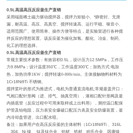
0.5L高温高压反应釜生产直销
采用端面稀土磁力驱动搅拌器，搅拌力矩较小、*静密封、无泄
漏，耐高温、高压、高真空、搅拌转速高、运行平稳、噪音小、
适用范围广、使用简单、操作方便等特点，是实验室进行各种搅
拌反应的理想装置。该反应釜为催化加氢、酯化、冶金、制药、
化工的理想选择。
0.5L高温高压反应釜生产直销
常规主要技术参数：有效容积0.5L，设计压力12.5MPa，工作压
力9.8MPa；设计温度350
300
℃，工作温度
℃；加热方式:电加
主体接触物料材料为
热，加热功率1KW；搅拌转速0-800r/min。
1Cr18Ni9Ti 不锈钢。
搅拌桨叶的形式为推进式，电机为普通直流电机;常规釜盖开口：
气相口配针形阀（进、排气、抽真空用），液相口配针形阀及釜
内插底管（反应过程中可用来取样或上出料用），测控温口配保
护管及铂电阻，压力表安全爆破口配压力表及安全防爆装置，釜
内冷却盘管进、出口配水咀。
备注：如果用户在高压反应釜的主体材料（1Cr18Ni9Ti 、316L
、304、Ni 镍、 钛及钛合金、钽材、锆材、哈氏合金、因康镍、