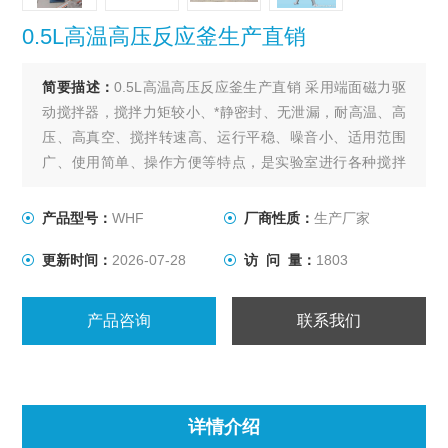
0.5L高温高压反应釜生产直销
简要描述：
0.5L高温高压反应釜生产直销 采用端面磁力驱
动搅拌器，搅拌力矩较小、*静密封、无泄漏，耐高温、高
压、高真空、搅拌转速高、运行平稳、噪音小、适用范围
广、使用简单、操作方便等特点，是实验室进行各种搅拌
反应的理想装置。该反应釜为催化加氢、酯化、冶金、制
药、化工的理想选择。
产品型号：
WHF
厂商性质：
生产厂家
更新时间：
2026-07-28
访 问 量：
1803
产品咨询
联系我们
详情介绍