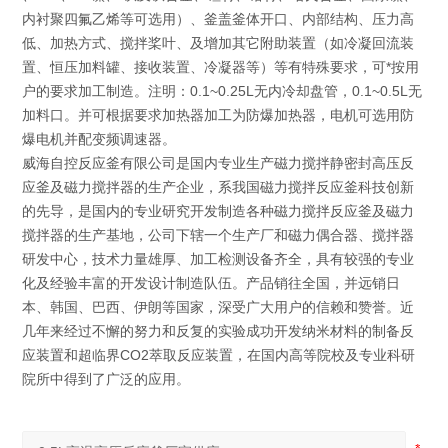
内衬聚四氟乙烯等可选用）、釜盖釜体开口、内部结构、压力高
低、加热方式、搅拌桨叶、及增加其它附助装置（如冷凝回流装
置、恒压加料罐、接收装置、冷凝器等）等有特殊要求，可*按用
户的要求加工制造。注明：0.1~0.25L无内冷却盘管，0.1~0.5L无
加料口。并可根据要求加热器加工为防爆加热器，电机可选用防
爆电机并配变频调速器。
威海自控反应釜有限公司是国内专业生产磁力搅拌静密封高压反
应釜及磁力搅拌器的生产企业，系我国磁力搅拌反应釜科技创新
的先导，是国内的专业研究开发制造各种磁力搅拌反应釜及磁力
搅拌器的生产基地，公司下辖一个生产厂和磁力偶合器、搅拌器
研发中心，技术力量雄厚、加工检测设备齐全，具有较强的专业
化及经验丰富的开发设计制造队伍。产品销往全国，并远销日
本、韩国、巴西、伊朗等国家，深受广大用户的信赖和赞誉。近
几年来经过不懈的努力和反复的实验成功开发纳米材料的制备反
应装置和超临界CO2萃取反应装置，在国内高等院校及专业科研
院所中得到了广泛的应用。