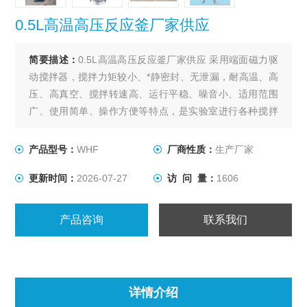
0.5L高温高压反应釜厂家供应
简要描述：
0.5L高温高压反应釜厂家供应 采用端面磁力驱
动搅拌器，搅拌力矩较小、*静密封、无泄漏，耐高温、高
压、高真空、搅拌转速高、运行平稳、噪音小、适用范围
广、使用简单、操作方便等特点，是实验室进行各种搅拌
反应的理想装置。该反应釜为催化加氢、酯化、冶金、制
药、化工的理想选择。
产品型号：
WHF
厂商性质：
生产厂家
更新时间：
2026-07-27
访 问 量：
1606
产品咨询
联系我们
详情介绍