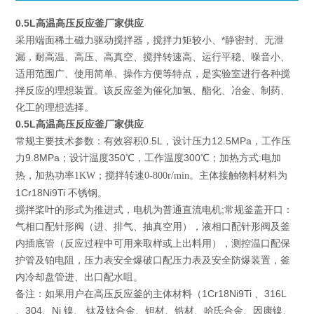
0.5L高温高压反应釜厂家供应
采用端面稀土磁力驱动搅拌器，搅拌力矩较小、*静密封、无泄
漏，耐高温、高压、高真空、搅拌转速高、运行平稳、噪音小、
适用范围广、使用简单、操作方便等特点，是实验室进行各种搅
拌反应的理想装置。该反应釜为催化加氢、酯化、冶金、制药、
化工的理想选择。
0.5L高温高压反应釜厂家供应
常规主要技术参数：有效容积0.5L，设计压力12.5MPa，工作压
力9.8MPa；设计温度350
300
℃，工作温度
℃；加热方式:电加
主体接触物料材料为
热，加热功率1KW；搅拌转速0-800r/min。
1Cr18Ni9Ti 不锈钢。
搅拌桨叶的形式为推进式，电机为普通直流电机;常规釜盖开口：
气相口配针形阀（进、排气、抽真空用），液相口配针形阀及釜
内插底管（反应过程中可用来取样或上出料用），测控温口配保
护管及铂电阻，压力表安全爆破口配压力表及安全防爆装置，釜
内冷却盘管进、出口配水咀。
备注：如果用户在高压反应釜的主体材料（1Cr18Ni9Ti 、316L
、304、Ni 镍、 钛及钛合金、钽材、锆材、哈氏合金、因康镍、